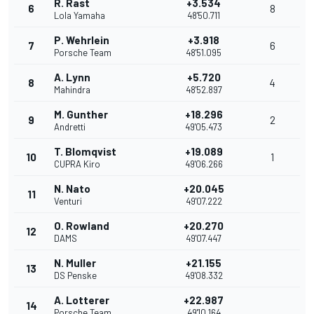
R. Rast
+3.534
6
8
Lola Yamaha
48'50.711
P. Wehrlein
+3.918
7
6
Porsche Team
48'51.095
A. Lynn
+5.720
8
4
Mahindra
48'52.897
M. Gunther
+18.296
9
2
Andretti
49'05.473
T. Blomqvist
+19.089
10
1
CUPRA Kiro
49'06.266
N. Nato
+20.045
11
Venturi
49'07.222
O. Rowland
+20.270
12
DAMS
49'07.447
N. Muller
+21.155
13
DS Penske
49'08.332
A. Lotterer
+22.987
14
Porsche Team
49'10.164