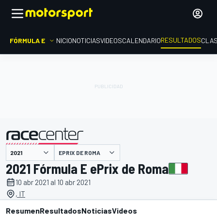
RESULTADOS
FÓRMULA E
INICIO
NOTICIAS
VIDEOS
CALENDARIO
CLAS
EPRIX DE ROMA
presentado por
2021 Fórmula E ePrix de Roma
10 abr 2021 al 10 abr 2021
, IT
Resumen
Resultados
Noticias
Videos