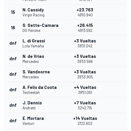
N. Cassidy
+23.763
15
Virgin Racing
49'10.940
S. Sette-Camara
+26.415
16
DS Penske
49'13.592
L. di Grassi
+3 Vueltas
dnf
Lola Yamaha
39'31.042
N. de Vries
+3 Vueltas
dnf
Mercedes
39'33.566
S. Vandoorne
+3 Vueltas
dnf
Mercedes
39'33.905
A. Felix da Costa
+4 Vueltas
dnf
Techeetah
38'51.061
J. Dennis
+7 Vueltas
dnf
Andretti
32'42.715
E. Mortara
+14 Vueltas
dnf
Venturi
21'22.602