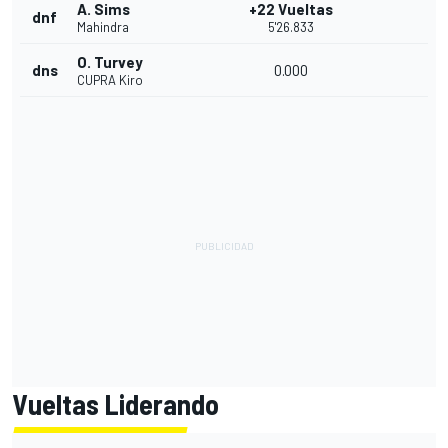
A. Sims
+22 Vueltas
dnf
Mahindra
5'26.833
O. Turvey
dns
0.000
CUPRA Kiro
Vueltas Liderando