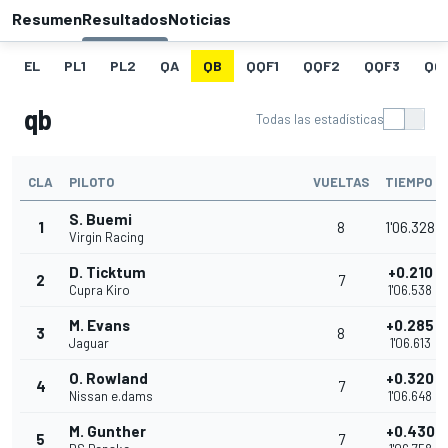
Resumen
Resultados
Noticias
EL
PL1
PL2
QA
QB
QQF1
QQF2
QQF3
QQ
qb
Todas las estadísticas
CLA
PILOTO
VUELTAS
TIEMPO
S. Buemi
1
8
1'06.328
Virgin Racing
D. Ticktum
+0.210
2
7
Cupra Kiro
1'06.538
M. Evans
+0.285
3
8
Jaguar
1'06.613
O. Rowland
+0.320
4
7
Nissan e.dams
1'06.648
M. Gunther
+0.430
5
7