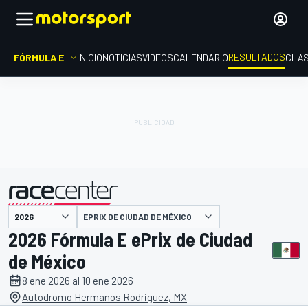
RESULTADOS
FÓRMULA E
INICIO
NOTICIAS
VIDEOS
CALENDARIO
CLAS
EPRIX DE CIUDAD DE MÉXICO
presentado por
2026 Fórmula E ePrix de Ciudad
de México
8 ene 2026 al 10 ene 2026
Autodromo Hermanos Rodriguez, MX