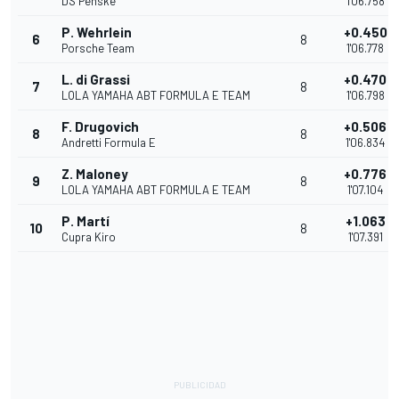
DS Penske
1'06.758
P. Wehrlein
+0.450
6
8
Porsche Team
1'06.778
L. di Grassi
+0.470
7
8
LOLA YAMAHA ABT FORMULA E TEAM
1'06.798
F. Drugovich
+0.506
8
8
Andretti Formula E
1'06.834
Z. Maloney
+0.776
9
8
LOLA YAMAHA ABT FORMULA E TEAM
1'07.104
P. Martí
+1.063
10
8
Cupra Kiro
1'07.391