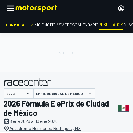
RESULTADOS
FÓRMULA E
INICIO
NOTICIAS
VIDEOS
CALENDARIO
CLAS
EPRIX DE CIUDAD DE MÉXICO
presentado por
2026 Fórmula E ePrix de Ciudad
de México
8 ene 2026 al 10 ene 2026
Autodromo Hermanos Rodriguez, MX