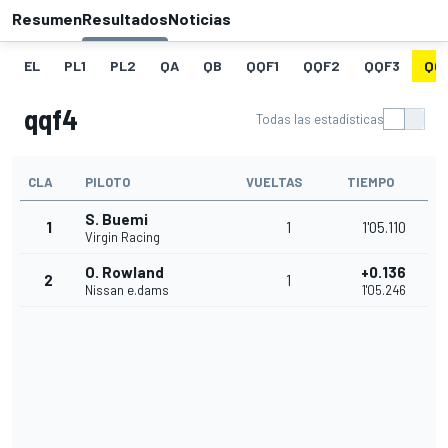
Resumen
Resultados
Noticias
EL
PL1
PL2
QA
QB
QQF1
QQF2
QQF3
QQ
qqf4
Todas las estadísticas
CLA
PILOTO
VUELTAS
TIEMPO
S. Buemi
1
1
1'05.110
Virgin Racing
O. Rowland
+0.136
2
1
Nissan e.dams
1'05.246