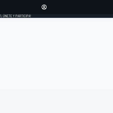
favoritos
Haz que se oiga tu voz
comentando artículos.
1, ÚNETE Y PARTICIPA!
INICIAR SESIÓN
EDICIÓN
LATINOAMÉRICA