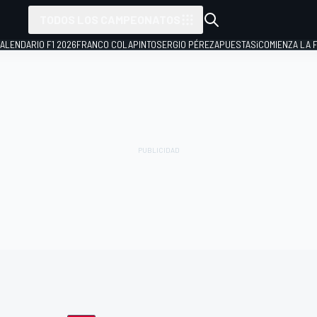
TODOS LOS CAMPEONATOS
ALENDARIO F1 2026
FRANCO COLAPINTO
SERGIO PÉREZ
APUESTAS
¡COMIENZA LA F