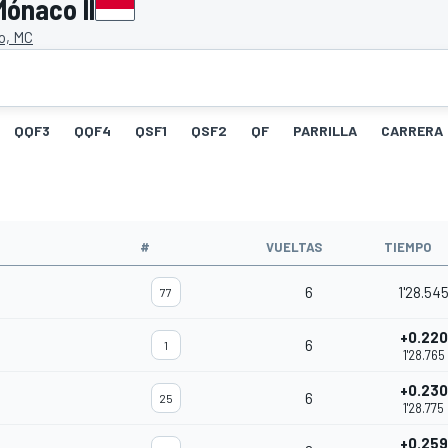
Mónaco II
o, MC
QQF3
QQF4
QSF1
QSF2
QF
PARRILLA
CARRERA
#
VUELTAS
TIEMPO
6
1'28.54
77
+0.220
6
1
1'28.765
+0.230
6
25
1'28.775
+0.259