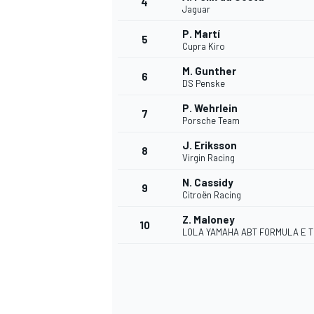
4
Jaguar
P. Martí
5
Cupra Kiro
M. Gunther
6
DS Penske
P. Wehrlein
7
Porsche Team
NASCAR CUP
J. Eriksson
8
Virgin Racing
N. Cassidy
9
Citroën Racing
Z. Maloney
10
LOLA YAMAHA ABT FORMULA E 