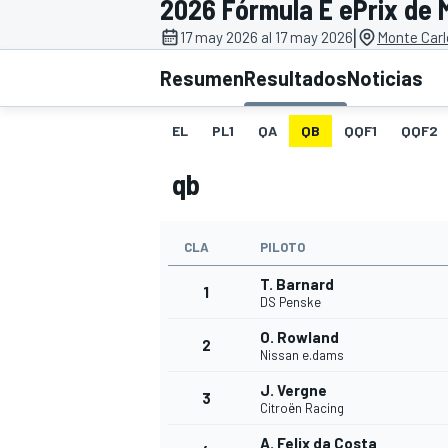
2026 Fórmula E ePrix de 
|
INDYCAR
17 may 2026 al 17 may 2026
Monte Carl
Resumen
Resultados
Noticias
EL
PL1
QA
QB
QQF1
QQF2
qb
CLA
PILOTO
T. Barnard
1
DS Penske
MOTOGP
O. Rowland
2
Nissan e.dams
J. Vergne
3
Citroën Racing
A. Felix da Costa