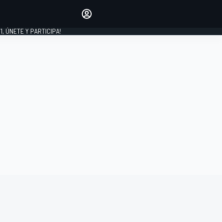
favoritos
Haz que se oiga tu voz
comentando artículos.
1, ÚNETE Y PARTICIPA!
INICIAR SESIÓN
EDICIÓN
LATINOAMÉRICA