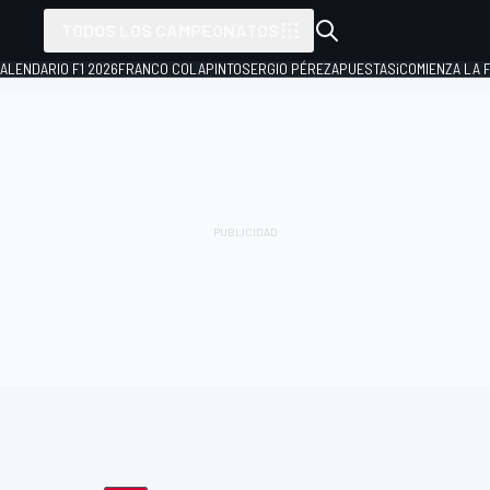
TODOS LOS CAMPEONATOS
ALENDARIO F1 2026
FRANCO COLAPINTO
SERGIO PÉREZ
APUESTAS
¡COMIENZA LA F