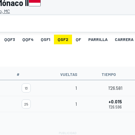
Mónaco II
o, MC
QQF3
QQF4
QSF1
QSF2
QF
PARRILLA
CARRERA
#
VUELTAS
TIEMPO
1
1'26.581
13
+0.015
1
25
1'26.596