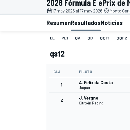
2026 Fórmula E ePrix de 
|
INDYCAR
17 may 2026 al 17 may 2026
Monte Carl
Resumen
Resultados
Noticias
EL
PL1
QA
QB
QQF1
QQF2
qsf2
CLA
PILOTO
A. Felix da Costa
1
Jaguar
MOTOGP
J. Vergne
2
Citroën Racing