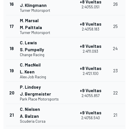
+8 Vueltas
16
26
J. Klingmann
2:40'55.051
Turner Motorsport
M. Marsal
+8 Vueltas
17
25
M. Palttala
2:40'58.183
Turner Motorsport
C. Lewis
+8 Vueltas
18
24
S. Pumpelly
2:41'11.093
Change Racing
C. MacNeil
+8 Vueltas
19
23
L. Keen
2:41'21.100
Alex Job Racing
P. Lindsey
+9 Vueltas
20
22
J. Bergmeister
2:40'55.857
Park Place Motorsports
C. Nielsen
+9 Vueltas
21
21
A. Balzan
2:40'56.540
Scuderia Corsa