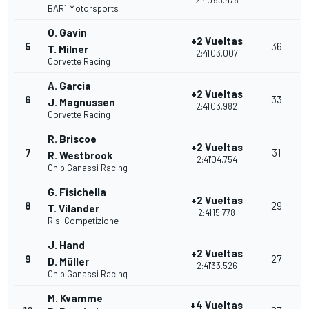
2:40'53.478
BAR1 Motorsports
O. Gavin
+2 Vueltas
5
36
T. Milner
2:41'03.007
Corvette Racing
A. Garcia
+2 Vueltas
6
33
J. Magnussen
2:41'03.982
Corvette Racing
R. Briscoe
+2 Vueltas
7
31
R. Westbrook
2:41'04.754
Chip Ganassi Racing
G. Fisichella
+2 Vueltas
8
29
T. Vilander
2:41'15.778
Risi Competizione
J. Hand
+2 Vueltas
9
27
D. Müller
2:41'33.526
Chip Ganassi Racing
M. Kvamme
+4 Vueltas