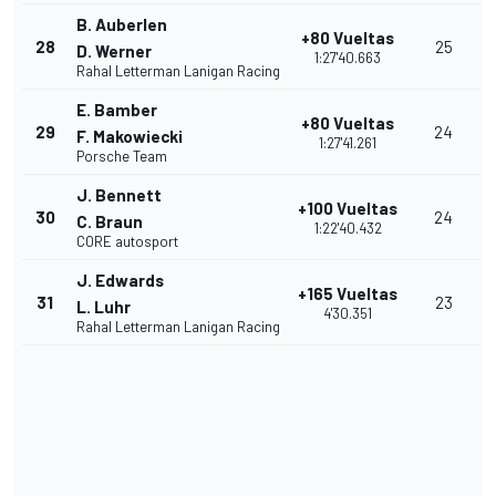
B. Auberlen
+80 Vueltas
28
25
D. Werner
1:27'40.663
Rahal Letterman Lanigan Racing
E. Bamber
+80 Vueltas
29
24
F. Makowiecki
1:27'41.261
Porsche Team
J. Bennett
+100 Vueltas
30
24
C. Braun
1:22'40.432
CORE autosport
J. Edwards
+165 Vueltas
31
23
L. Luhr
4'30.351
Rahal Letterman Lanigan Racing