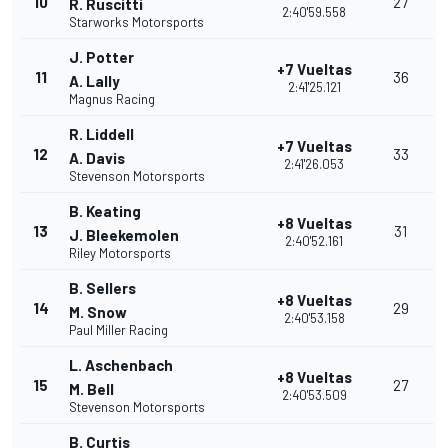
10
27
R. Ruscitti
2:40'59.558
Starworks Motorsports
J. Potter
+7 Vueltas
11
36
A. Lally
2:41'25.121
Magnus Racing
R. Liddell
+7 Vueltas
12
33
A. Davis
2:41'26.053
Stevenson Motorsports
B. Keating
+8 Vueltas
13
31
J. Bleekemolen
2:40'52.161
Riley Motorsports
B. Sellers
+8 Vueltas
14
29
M. Snow
2:40'53.158
Paul Miller Racing
L. Aschenbach
+8 Vueltas
15
27
M. Bell
2:40'53.509
Stevenson Motorsports
B. Curtis