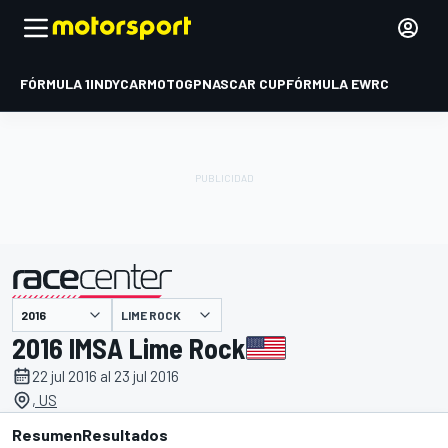
FÓRMULA 1
INDYCAR
MOTOGP
NASCAR CUP
FÓRMULA E
WRC
LIME ROCK
presentado por
2016 IMSA Lime Rock
22 jul 2016 al 23 jul 2016
, US
Resumen
Resultados