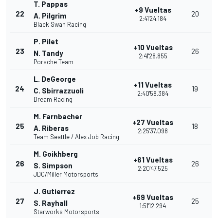
T. Pappas
+9 Vueltas
22
20
A. Pilgrim
2:41'24.184
Black Swan Racing
P. Pilet
+10 Vueltas
23
26
N. Tandy
2:41'28.855
Porsche Team
L. DeGeorge
+11 Vueltas
24
19
C. Sbirrazzuoli
2:40'58.384
Dream Racing
M. Farnbacher
+27 Vueltas
25
18
A. Riberas
2:25'37.098
Team Seattle / Alex Job Racing
M. Goikhberg
+61 Vueltas
26
26
S. Simpson
2:20'47.525
JDC/Miller Motorsports
J. Gutierrez
+69 Vueltas
27
25
S. Rayhall
1:51'12.294
Starworks Motorsports