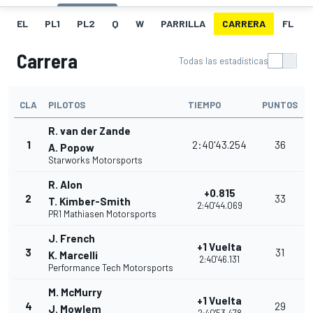
EL
PL1
PL2
Q
W
PARRILLA
CARRERA
FL
Carrera
Todas las estadísticas
CLA
PILOTOS
TIEMPO
PUNTOS
R. van der Zande
1
2:40'43.254
36
A. Popow
Starworks Motorsports
R. Alon
+0.815
2
33
T. Kimber-Smith
2:40'44.069
PR1 Mathiasen Motorsports
J. French
+1 Vuelta
3
31
K. Marcelli
2:40'46.131
Performance Tech Motorsports
M. McMurry
+1 Vuelta
4
29
J. Mowlem