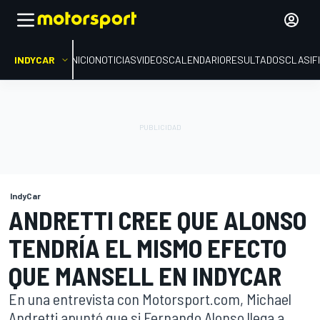
INDYCAR
INICIO
NOTICIAS
VIDEOS
CALENDARIO
RESULTADOS
CLASIF
IndyCar
ANDRETTI CREE QUE ALONSO
TENDRÍA EL MISMO EFECTO
QUE MANSELL EN INDYCAR
En una entrevista con Motorsport.com, Michael
Andretti apuntó que si Fernando Alonso llega a