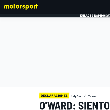
ENLACES RÁPIDOS:
C
FÓRMULA 1
DECLARACIONES
IndyCar
Texas
O'WARD: SIENTO