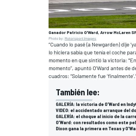
Ganador Patricio O'Ward, Arrow McLaren S
Photo by:
Motorsport Images
“Cuando lo pasé (a Newgarden) dije ‘ya,
lo hiciera sabía que tenía el coche pa
momento en que sintió la victoria: "En
momento”, apuntó O’Ward antes de dec
cuadros: “Solamente fue ‘finalmente’.
MÁS CATEGORÍAS
También lee:
GALERÍA: la victoria de O'Ward en Ind
VIDEO: el accidentado arranque del d
GALERÍA: el choque al inicio de la car
O'Ward: con resultados como este p
Dixon gana la primera en Texas y O'W