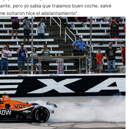
ante, pero yo sabía que traíamos buen coche, salvé
 me soltaron hice el adelantamiento”.