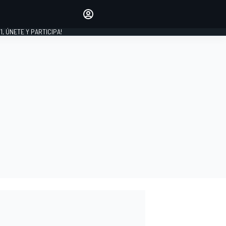
favoritos
Haz que se oiga tu voz
comentando artículos.
1, ÚNETE Y PARTICIPA!
INICIAR SESIÓN
EDICIÓN
LATINOAMÉRICA