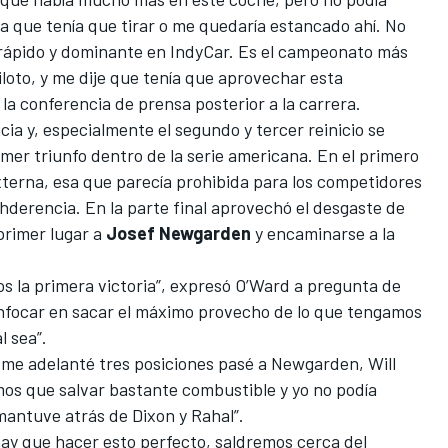
a que tenía que tirar o me quedaría estancado ahí. No
 rápido y dominante en
IndyCar
. Es el campeonato más
iloto, y me dije que tenía que aprovechar esta
la conferencia de prensa posterior a la carrera.
ia y, especialmente el segundo y tercer reinicio se
mer triunfo dentro de la serie americana. En el primero
externa, esa que parecía prohibida para los competidores
hderencia. En la parte final aprovechó el desgaste de
primer lugar a
Josef Newgarden
y encaminarse a la
os la primera victoria”, expresó O’Ward a pregunta de
nfocar en sacar el máximo provecho de lo que tengamos
l sea”.
o me adelanté tres posiciones pasé a Newgarden, Will
os que salvar bastante combustible y yo no podía
mantuve atrás de Dixon y Rahal”.
hay que hacer esto perfecto, saldremos cerca del