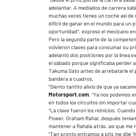
adelantar. A mediados de carrera sabí
FÓRMULA E
muchas veces tienes un coche así de
difícil de ganar en el mundo para un p
oportunidad”, expresó el mexicano en 
Pero la segunda parte de la competenc
volvieron claves para consumar su pri
adelantó dos posiciones por la línea 
el sábado porque significaba perder a
Takuma Sato antes de arrebatarle el 
bandera a cuadros.
“Siento tantito alivio de que ya sacam
Motorsport.com
. “Ya nos podemos e
WRC
en todos los circuitos sin importar cua
“La clave fueron los reinicios. Cuand
Power, Graham Rahal, después teníam
mantener a Rahala atrás, así que me 
“Tan pronto entramos a pits me dije ‘