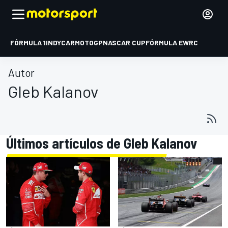
FÓRMULA 1
INDYCAR
MOTOGP
NASCAR CUP
FÓRMULA E
WRC
Autor
Gleb Kalanov
Últimos artículos de Gleb Kalanov