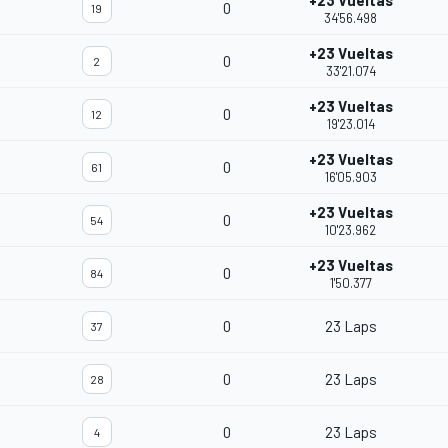
+23 Vueltas
0
19
34'56.498
+23 Vueltas
0
2
33'21.074
+23 Vueltas
0
12
19'23.014
+23 Vueltas
0
61
16'05.903
+23 Vueltas
0
54
10'23.962
+23 Vueltas
0
84
1'50.377
0
23 Laps
37
0
23 Laps
28
0
23 Laps
4