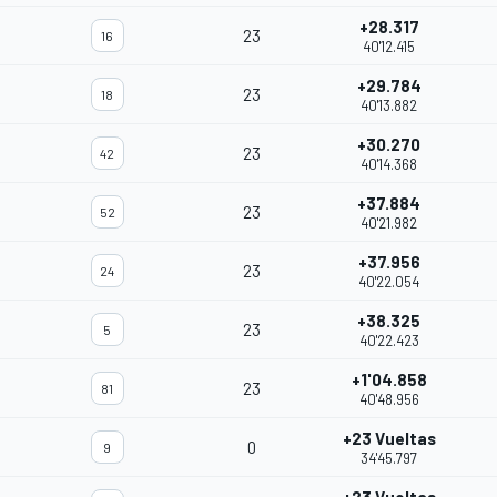
+28.317
23
16
40'12.415
+29.784
23
18
40'13.882
+30.270
23
42
40'14.368
+37.884
23
52
40'21.982
+37.956
23
24
40'22.054
+38.325
23
5
40'22.423
+1'04.858
23
81
40'48.956
+23 Vueltas
0
9
34'45.797