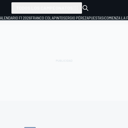
TODOS LOS CAMPEONATOS
ALENDARIO F1 2026
FRANCO COLAPINTO
SERGIO PÉREZ
APUESTAS
¡COMIENZA LA F