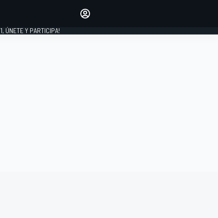
favoritos
Haz que se oiga tu voz
comentando artículos.
1, ÚNETE Y PARTICIPA!
INICIAR SESIÓN
EDICIÓN
LATINOAMÉRICA