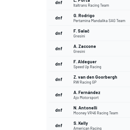
L. Porta
dnf
Italtrans Racing Team
G. Rodrigo
dnf
Pertamina Mandalika SAG Team
F. Salač
dnf
Gresini
A. Zaccone
dnf
Gresini
F. Aldeguer
dnf
Speed Up Racing
Z. van den Goorbergh
dnf
RW Racing GP
A. Fernández
dnf
Ajo Motorsport
N. Antonelli
dnf
Mooney VR46 Racing Team
S. Kelly
dnf
American Racing