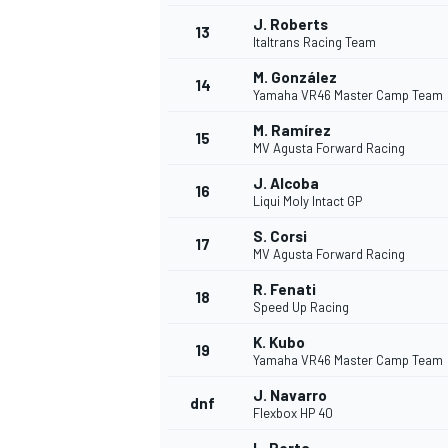
J. Roberts
FÓRMULA E
13
Italtrans Racing Team
M. González
14
Yamaha VR46 Master Camp Team
M. Ramírez
15
MV Agusta Forward Racing
J. Alcoba
16
Liqui Moly Intact GP
S. Corsi
17
MV Agusta Forward Racing
R. Fenati
18
Speed Up Racing
WRC
K. Kubo
19
Yamaha VR46 Master Camp Team
J. Navarro
dnf
Flexbox HP 40