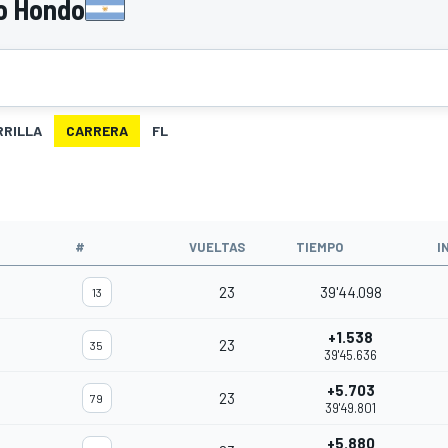
o Hondo
RRILLA
CARRERA
FL
#
VUELTAS
TIEMPO
I
23
39'44.098
13
+1.538
23
35
39'45.636
+5.703
23
79
39'49.801
+5.880