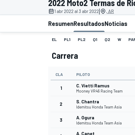
2022 Moto2 Termas de Ri
|
INDYCAR
1 abr 2022 al 3 abr 2022
, AR
Resumen
Resultados
Noticias
EL
PL1
PL2
Q1
Q2
W
PA
Carrera
CLA
PILOTO
C. Vietti Ramus
1
Mooney VR46 Racing Team
MOTOGP
S. Chantra
2
Idemitsu Honda Team Asia
A. Ogura
3
Idemitsu Honda Team Asia
A. Canet