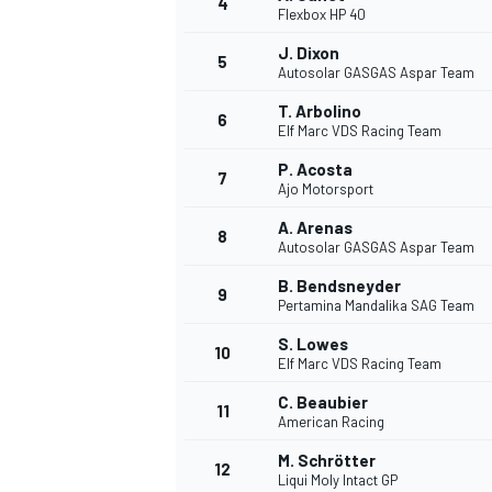
4
Flexbox HP 40
J. Dixon
5
Autosolar GASGAS Aspar Team
T. Arbolino
6
Elf Marc VDS Racing Team
P. Acosta
7
Ajo Motorsport
NASCAR CUP
A. Arenas
8
Autosolar GASGAS Aspar Team
B. Bendsneyder
9
Pertamina Mandalika SAG Team
S. Lowes
10
Elf Marc VDS Racing Team
C. Beaubier
11
American Racing
M. Schrötter
12
Liqui Moly Intact GP