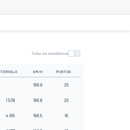
Todas las estadísticas
NTERVALO
KM/H
PUNTOS
166.9
25
1.538
166.8
20
4.165
166.5
16