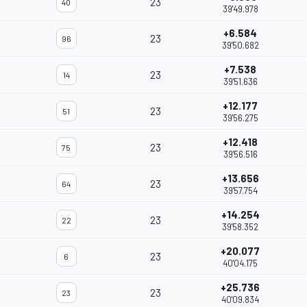
23
40
39'49.978
+6.584
23
96
39'50.682
+7.538
23
14
39'51.636
+12.177
23
51
39'56.275
+12.418
23
75
39'56.516
+13.656
23
64
39'57.754
+14.254
23
22
39'58.352
+20.077
23
6
40'04.175
+25.736
23
23
40'09.834