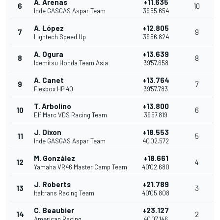
A. Arenas
+11.635
6
10
Inde GASGAS Aspar Team
39'55.654
A. López
+12.805
7
9
Lightech Speed Up
39'56.824
A. Ogura
+13.639
8
8
Idemitsu Honda Team Asia
39'57.658
A. Canet
+13.764
9
7
Flexbox HP 40
39'57.783
T. Arbolino
+13.800
10
6
Elf Marc VDS Racing Team
39'57.819
J. Dixon
+18.553
11
5
Inde GASGAS Aspar Team
40'02.572
M. González
+18.661
12
4
Yamaha VR46 Master Camp Team
40'02.680
J. Roberts
+21.789
13
3
Italtrans Racing Team
40'05.808
C. Beaubier
+23.127
14
2
American Racing
40'07.146