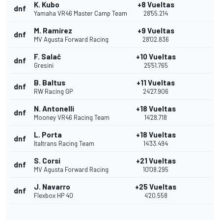
K. Kubo
+8 Vueltas
dnf
Yamaha VR46 Master Camp Team
28'55.214
M. Ramírez
+9 Vueltas
dnf
MV Agusta Forward Racing
28'02.836
F. Salač
+10 Vueltas
dnf
Gresini
25'51.765
B. Baltus
+11 Vueltas
dnf
RW Racing GP
24'27.906
N. Antonelli
+18 Vueltas
dnf
Mooney VR46 Racing Team
14'28.718
L. Porta
+18 Vueltas
dnf
Italtrans Racing Team
14'33.494
S. Corsi
+21 Vueltas
dnf
MV Agusta Forward Racing
10'08.295
J. Navarro
+25 Vueltas
dnf
Flexbox HP 40
4'20.558