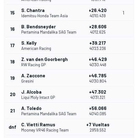
S. Chantra
+26.420
15
1
Idemitsu Honda Team Asia
40'10.439
B. Bendsneyder
+28.606
16
Pertamina Mandalika SAG Team
40'12.625
S. Kelly
+39.217
17
American Racing
40'23.236
Z. van den Goorbergh
+46.429
18
RW Racing GP
40'30.448
A. Zaccone
+46.785
19
Gresini
40'30.804
J. Alcoba
+47.302
20
Liqui Moly Intact GP
40'31.321
A. Toledo
+56.066
21
Pertamina Mandalika SAG Team
40'40.085
C. Vietti Ramus
+7 Vueltas
dnf
Mooney VR46 Racing Team
29'59.552