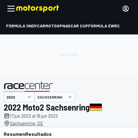
FÓRMULA 1
INDYCAR
MOTOGP
NASCAR CUP
FÓRMULA E
WRC
SACHSENRING
presentado por
2022 Moto2 Sachsenring
17 jun 2022 al 19 jun 2022
Sachsenring, DE
Resumen
Resultados