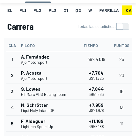
EL
PL1
PL2
PL3
Q1
Q2
W
PARRILLA
CAR
Carrera
Todas las estadísticas
CLA
PILOTO
TIEMPO
PUNTOS
A. Fernández
1
39'44.019
25
Ajo Motorsport
P. Acosta
+7.704
2
20
Ajo Motorsport
39'51.723
S. Lowes
+7.844
3
16
Elf Marc VDS Racing Team
39'51.863
M. Schrötter
+7.959
4
13
Liqui Moly Intact GP
39'51.978
F. Aldeguer
+11.169
5
11
Lightech Speed Up
39'55.188