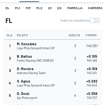
EL
PL1
FIP
PL2
Q1
Q2
PARRILLA
CARRERA
FL
Todas las estadísticas
CLA
PILOTO
VUELTA
TIEMPO
M. González
1
3
1'40.351
Liqui Moly Dynavolt Intact GP
B. Baltus
+0.105
2
2
Fantic Racing LINO SONEGO
1'40.456
D. Moreira
+0.159
3
3
Italtrans Racing Team
1'40.510
S. Agius
+0.292
4
2
Liqui Moly Dynavolt Intact GP
1'40.643
D. Öncü
+0.356
5
4
Ajo Motorsport
1'40.707