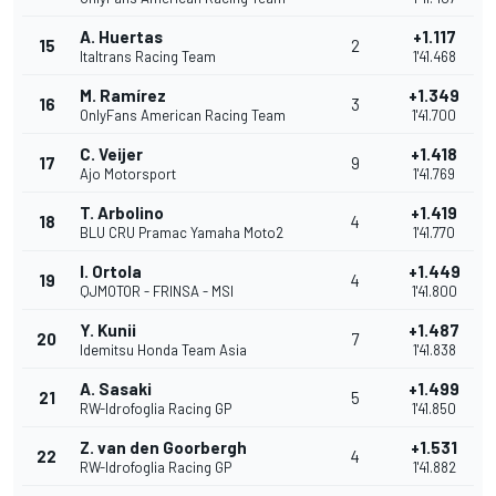
A. Huertas
+1.117
15
2
Italtrans Racing Team
1'41.468
M. Ramírez
+1.349
16
3
OnlyFans American Racing Team
1'41.700
C. Veijer
+1.418
17
9
Ajo Motorsport
1'41.769
T. Arbolino
+1.419
18
4
BLU CRU Pramac Yamaha Moto2
1'41.770
I. Ortola
+1.449
19
4
QJMOTOR - FRINSA - MSI
1'41.800
Y. Kunii
+1.487
20
7
Idemitsu Honda Team Asia
1'41.838
A. Sasaki
+1.499
21
5
RW-Idrofoglia Racing GP
1'41.850
Z. van den Goorbergh
+1.531
22
4
RW-Idrofoglia Racing GP
1'41.882