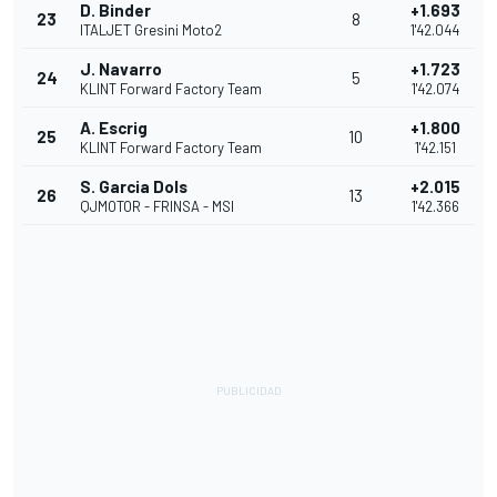
D. Binder
+1.693
23
8
ITALJET Gresini Moto2
1'42.044
J. Navarro
+1.723
24
5
KLINT Forward Factory Team
1'42.074
A. Escrig
+1.800
25
10
KLINT Forward Factory Team
1'42.151
S. Garcia Dols
+2.015
26
13
QJMOTOR - FRINSA - MSI
1'42.366