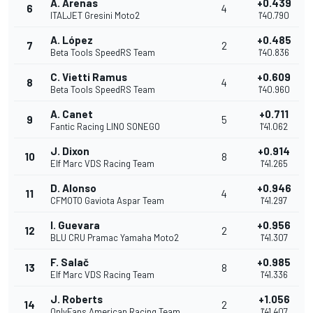
A. Arenas
+0.439
6
4
ITALJET Gresini Moto2
1'40.790
A. López
+0.485
7
2
Beta Tools SpeedRS Team
1'40.836
C. Vietti Ramus
+0.609
8
4
Beta Tools SpeedRS Team
1'40.960
A. Canet
+0.711
9
5
Fantic Racing LINO SONEGO
1'41.062
J. Dixon
+0.914
10
8
Elf Marc VDS Racing Team
1'41.265
D. Alonso
+0.946
11
4
CFMOTO Gaviota Aspar Team
1'41.297
I. Guevara
+0.956
12
2
BLU CRU Pramac Yamaha Moto2
1'41.307
F. Salač
+0.985
13
8
Elf Marc VDS Racing Team
1'41.336
J. Roberts
+1.056
14
2
OnlyFans American Racing Team
1'41.407