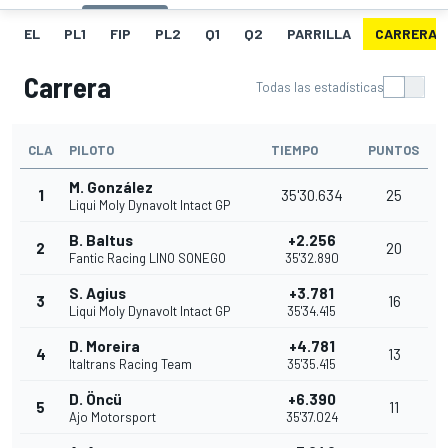
EL
PL1
FIP
PL2
Q1
Q2
PARRILLA
CARRERA
Carrera
Todas las estadísticas
CLA
PILOTO
TIEMPO
PUNTOS
M. González
1
35'30.634
25
Liqui Moly Dynavolt Intact GP
B. Baltus
+2.256
2
20
Fantic Racing LINO SONEGO
35'32.890
S. Agius
+3.781
3
16
Liqui Moly Dynavolt Intact GP
35'34.415
D. Moreira
+4.781
4
13
Italtrans Racing Team
35'35.415
D. Öncü
+6.390
5
11
Ajo Motorsport
35'37.024