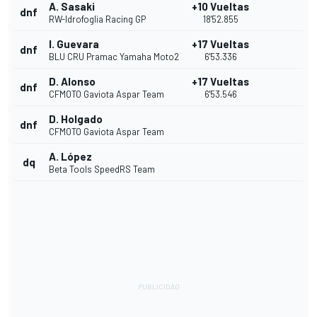
A. Sasaki
+10 Vueltas
dnf
RW-Idrofoglia Racing GP
18'52.855
I. Guevara
+17 Vueltas
dnf
BLU CRU Pramac Yamaha Moto2
6'53.336
D. Alonso
+17 Vueltas
dnf
CFMOTO Gaviota Aspar Team
6'53.546
D. Holgado
dnf
CFMOTO Gaviota Aspar Team
A. López
dq
Beta Tools SpeedRS Team