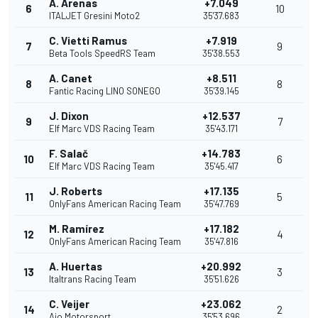
A. Arenas
+7.049
6
10
ITALJET Gresini Moto2
35'37.683
C. Vietti Ramus
+7.919
7
9
Beta Tools SpeedRS Team
35'38.553
A. Canet
+8.511
8
8
Fantic Racing LINO SONEGO
35'39.145
J. Dixon
+12.537
9
7
Elf Marc VDS Racing Team
35'43.171
F. Salač
+14.783
10
6
Elf Marc VDS Racing Team
35'45.417
J. Roberts
+17.135
11
5
OnlyFans American Racing Team
35'47.769
M. Ramírez
+17.182
12
4
OnlyFans American Racing Team
35'47.816
A. Huertas
+20.992
13
3
Italtrans Racing Team
35'51.626
C. Veijer
+23.062
14
2
Ajo Motorsport
35'53.696