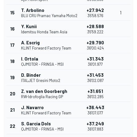
T. Arbolino
+27.942
15
1
BLU CRU Pramac Yamaha Moto2
35'58.576
Y. Kunii
+28.588
16
Idemitsu Honda Team Asia
35'59.222
A. Escrig
+29.790
17
KLINT Forward Factory Team
36'00.424
I. Ortola
+31.343
18
QJMOTOR - FRINSA - MSI
36'01.977
D. Binder
+31.453
19
ITALJET Gresini Moto2
36'02.087
Z. van den Goorbergh
+31.651
20
RW-Idrofoglia Racing GP
36'02.285
J. Navarro
+36.443
21
KLINT Forward Factory Team
36'07.077
S. Garcia Dols
+37.249
22
QJMOTOR - FRINSA - MSI
36'07.883