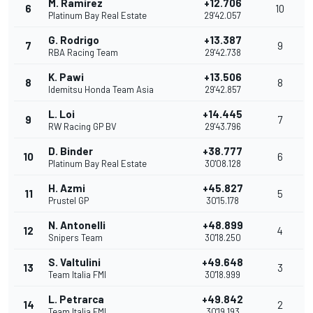
M. Ramírez
+12.706
6
10
Platinum Bay Real Estate
29'42.057
G. Rodrigo
+13.387
7
9
RBA Racing Team
29'42.738
K. Pawi
+13.506
8
8
Idemitsu Honda Team Asia
29'42.857
L. Loi
+14.445
9
7
RW Racing GP BV
29'43.796
D. Binder
+38.777
10
6
Platinum Bay Real Estate
30'08.128
H. Azmi
+45.827
11
5
Prustel GP
30'15.178
N. Antonelli
+48.899
12
4
Snipers Team
30'18.250
S. Valtulini
+49.648
13
3
Team Italia FMI
30'18.999
L. Petrarca
+49.842
14
2
Team Italia FMI
30'19.193