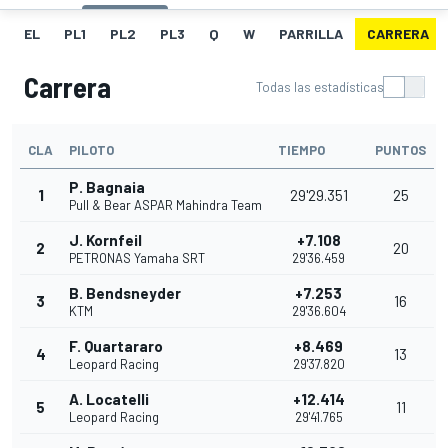
EL
PL1
PL2
PL3
Q
W
PARRILLA
CARRERA
Carrera
Todas las estadísticas
CLA
PILOTO
TIEMPO
PUNTOS
P. Bagnaia
1
29'29.351
25
Pull & Bear ASPAR Mahindra Team
J. Kornfeil
+7.108
2
20
PETRONAS Yamaha SRT
29'36.459
B. Bendsneyder
+7.253
3
16
KTM
29'36.604
F. Quartararo
+8.469
4
13
Leopard Racing
29'37.820
A. Locatelli
+12.414
5
11
Leopard Racing
29'41.765