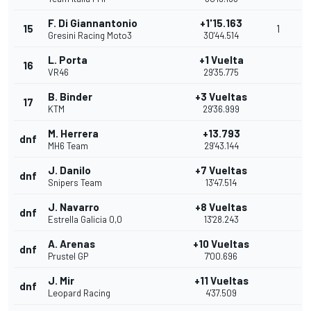
F. Di Giannantonio
+1'15.163
15
1
Gresini Racing Moto3
30'44.514
L. Porta
+1 Vuelta
16
VR46
29'35.775
B. Binder
+3 Vueltas
17
KTM
29'36.999
M. Herrera
+13.793
dnf
MH6 Team
29'43.144
J. Danilo
+7 Vueltas
dnf
Snipers Team
13'47.514
J. Navarro
+8 Vueltas
dnf
Estrella Galicia 0,0
13'28.243
A. Arenas
+10 Vueltas
dnf
Prustel GP
7'00.696
J. Mir
+11 Vueltas
dnf
Leopard Racing
4'37.509