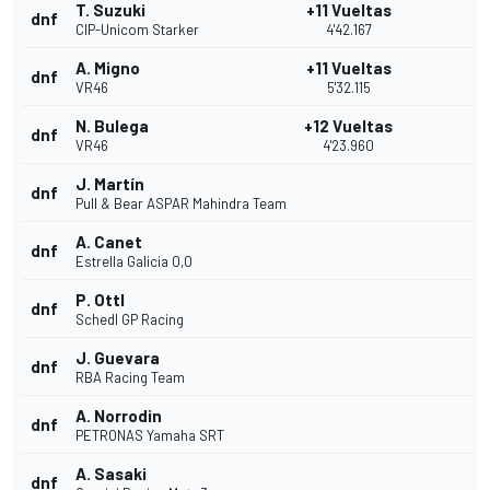
T. Suzuki
+11 Vueltas
dnf
CIP-Unicom Starker
4'42.167
A. Migno
+11 Vueltas
dnf
VR46
5'32.115
N. Bulega
+12 Vueltas
dnf
VR46
4'23.960
J. Martín
dnf
Pull & Bear ASPAR Mahindra Team
A. Canet
dnf
Estrella Galicia 0,0
P. Ottl
dnf
Schedl GP Racing
J. Guevara
dnf
RBA Racing Team
A. Norrodin
dnf
PETRONAS Yamaha SRT
A. Sasaki
dnf