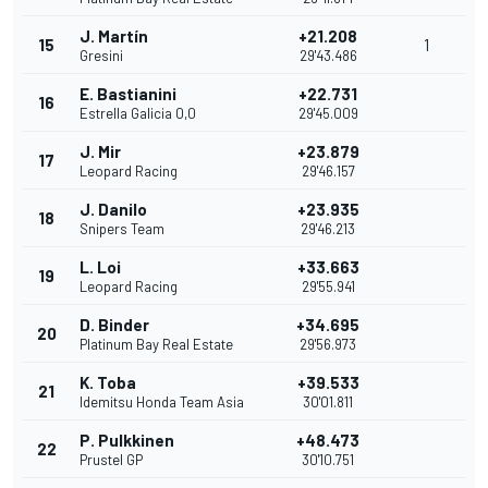
J. Martín
+21.208
15
1
Gresini
29'43.486
E. Bastianini
+22.731
16
Estrella Galicia 0,0
29'45.009
J. Mir
+23.879
17
Leopard Racing
29'46.157
J. Danilo
+23.935
18
Snipers Team
29'46.213
L. Loi
+33.663
19
Leopard Racing
29'55.941
D. Binder
+34.695
20
Platinum Bay Real Estate
29'56.973
K. Toba
+39.533
21
Idemitsu Honda Team Asia
30'01.811
P. Pulkkinen
+48.473
22
Prustel GP
30'10.751