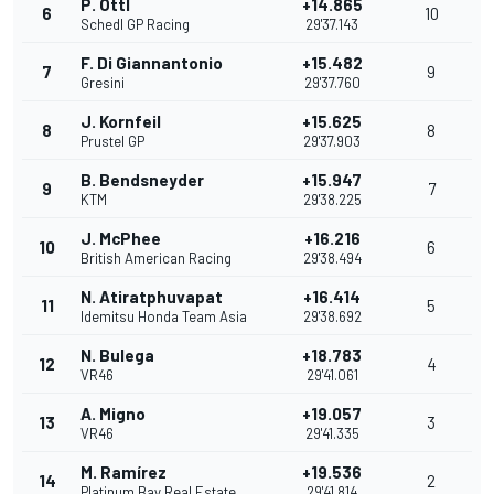
P. Ottl
+14.865
6
10
Schedl GP Racing
29'37.143
F. Di Giannantonio
+15.482
7
9
Gresini
29'37.760
J. Kornfeil
+15.625
8
8
Prustel GP
29'37.903
B. Bendsneyder
+15.947
9
7
KTM
29'38.225
J. McPhee
+16.216
10
6
British American Racing
29'38.494
N. Atiratphuvapat
+16.414
11
5
Idemitsu Honda Team Asia
29'38.692
N. Bulega
+18.783
12
4
VR46
29'41.061
A. Migno
+19.057
13
3
VR46
29'41.335
M. Ramírez
+19.536
14
2
Platinum Bay Real Estate
29'41.814