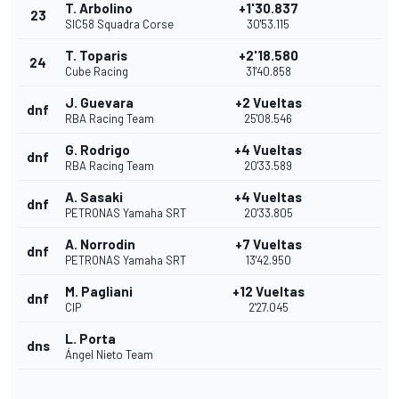
T. Arbolino
+1'30.837
23
SIC58 Squadra Corse
30'53.115
T. Toparis
+2'18.580
24
Cube Racing
31'40.858
J. Guevara
+2 Vueltas
dnf
RBA Racing Team
25'08.546
G. Rodrigo
+4 Vueltas
dnf
RBA Racing Team
20'33.589
A. Sasaki
+4 Vueltas
dnf
PETRONAS Yamaha SRT
20'33.805
A. Norrodin
+7 Vueltas
dnf
PETRONAS Yamaha SRT
13'42.950
M. Pagliani
+12 Vueltas
dnf
CIP
2'27.045
L. Porta
dns
Ángel Nieto Team