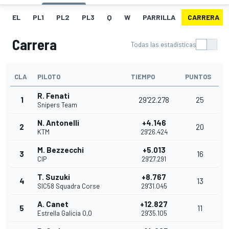
EL
PL1
PL2
PL3
Q
W
PARRILLA
CARRERA
Carrera
Todas las estadísticas
CLA
PILOTO
TIEMPO
PUNTOS
R. Fenati
1
29'22.278
25
Snipers Team
N. Antonelli
+4.146
2
20
KTM
29'26.424
M. Bezzecchi
+5.013
3
16
CIP
29'27.291
T. Suzuki
+8.767
4
13
SIC58 Squadra Corse
29'31.045
A. Canet
+12.827
5
11
Estrella Galicia 0,0
29'35.105