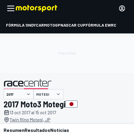
FÓRMULA 1
INDYCAR
MOTOGP
NASCAR CUP
FÓRMULA E
WRC
MOTEGI
presentado por
2017 Moto3 Motegi
13 oct 2017 al 15 oct 2017
Twin Ring Motegi, JP
Resumen
Resultados
Noticias