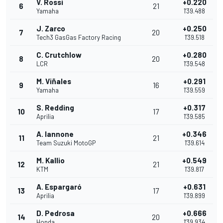
V. Rossi
+0.220
6
21
Yamaha
1'39.488
J. Zarco
+0.250
7
20
Tech3 GasGas Factory Racing
1'39.518
C. Crutchlow
+0.280
8
20
LCR
1'39.548
M. Viñales
+0.291
9
16
Yamaha
1'39.559
S. Redding
+0.317
10
17
Aprilia
1'39.585
A. Iannone
+0.346
11
21
Team Suzuki MotoGP
1'39.614
M. Kallio
+0.549
12
21
KTM
1'39.817
A. Espargaró
+0.631
13
17
Aprilia
1'39.899
D. Pedrosa
+0.666
14
20
Honda
1'39.934