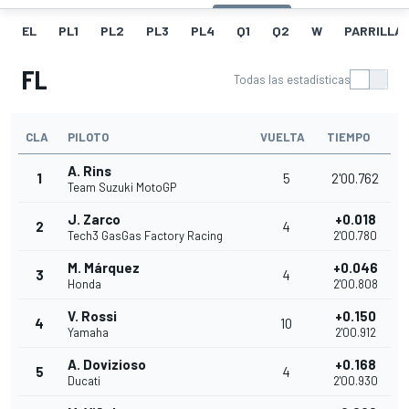
EL
PL1
PL2
PL3
PL4
Q1
Q2
W
PARRILLA
FL
Todas las estadísticas
CLA
PILOTO
VUELTA
TIEMPO
A. Rins
1
5
2'00.762
Team Suzuki MotoGP
J. Zarco
+0.018
2
4
Tech3 GasGas Factory Racing
2'00.780
M. Márquez
+0.046
3
4
Honda
2'00.808
V. Rossi
+0.150
4
10
Yamaha
2'00.912
A. Dovizioso
+0.168
5
4
Ducati
2'00.930