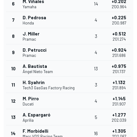
M. Viñales
+0.202
6
14
Yamaha
2'00.964
D. Pedrosa
+0.225
7
4
Honda
2'00.987
J. Miller
+0.512
8
3
Pramac
2'01.274
D. Petrucci
+0.924
9
4
Pramac
2'01.686
A. Bautista
+0.975
10
13
Ángel Nieto Team
2'01.737
H. Syahrin
+1.132
11
3
Tech3 GasGas Factory Racing
2'01.894
M. Pirro
+1.145
12
4
Ducati
2'01.907
A. Espargaró
+1.277
13
5
Aprilia
2'02.039
F. Morbidelli
+1.305
14
16
Marc VDS Racing Team
2'02.067