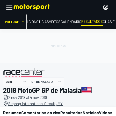
RESULTADOS
MOTOGP
INICIO
NOTICIAS
VIDEOS
CALENDARIO
CLASIF
GP DE MALASIA
presentado por
2018 MotoGP GP de Malasia
2 nov 2018 al 4 nov 2018
Sepang International Circuit, MY
Resumen
Comentarios en vivo
Resultados
Noticias
Videos