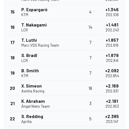
P. Espargaró
+1.346
15
4
KTM
2'02.108
T. Nakagami
+1.481
16
14
LCR
2'02.243
T. Luthi
+1.857
17
7
Marc VDS Racing Team
2'02.619
S. Bradl
+1.879
18
7
LCR
2'02.641
B. Smith
+2.092
19
7
KTM
2'02.854
X. Simeon
+2.169
20
18
Avintia Racing
2'02.931
K. Abraham
+2.191
21
3
Ángel Nieto Team
2'02.953
S. Redding
+2.385
22
5
Aprilia
2'03.147