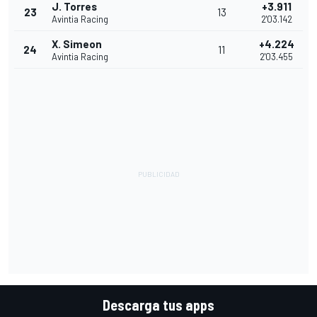
J. Torres
+3.911
23
13
Avintia Racing
2'03.142
X. Simeon
+4.224
24
11
Avintia Racing
2'03.455
Descarga tus apps