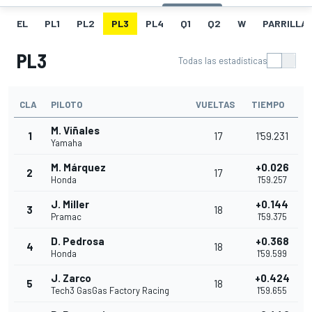
EL
PL1
PL2
PL3
PL4
Q1
Q2
W
PARRILLA
PL3
Todas las estadísticas
CLA
PILOTO
VUELTAS
TIEMPO
M. Viñales
1
17
1'59.231
Yamaha
M. Márquez
+0.026
2
17
Honda
1'59.257
J. Miller
+0.144
3
18
Pramac
1'59.375
D. Pedrosa
+0.368
4
18
Honda
1'59.599
J. Zarco
+0.424
5
18
Tech3 GasGas Factory Racing
1'59.655