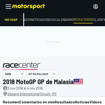
RESULTADOS
MOTOGP
INICIO
NOTICIAS
VIDEOS
CALENDARIO
CLASIF
GP DE MALASIA
presentado por
2018 MotoGP GP de Malasia
2 nov 2018 al 4 nov 2018
Sepang International Circuit, MY
Resumen
Comentarios en vivo
Resultados
Noticias
Videos