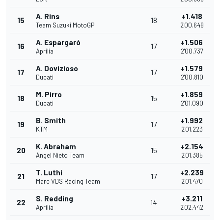
A. Rins
+1.418
15
18
Team Suzuki MotoGP
2'00.649
A. Espargaró
+1.506
16
17
Aprilia
2'00.737
A. Dovizioso
+1.579
17
17
Ducati
2'00.810
M. Pirro
+1.859
18
15
Ducati
2'01.090
B. Smith
+1.992
19
17
KTM
2'01.223
K. Abraham
+2.154
20
15
Ángel Nieto Team
2'01.385
T. Luthi
+2.239
21
17
Marc VDS Racing Team
2'01.470
S. Redding
+3.211
22
14
Aprilia
2'02.442