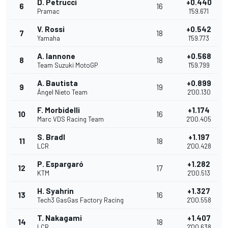
D. Petrucci
+0.440
6
16
Pramac
1'59.671
V. Rossi
+0.542
7
18
Yamaha
1'59.773
A. Iannone
+0.568
8
18
Team Suzuki MotoGP
1'59.799
A. Bautista
+0.899
9
19
Ángel Nieto Team
2'00.130
F. Morbidelli
+1.174
10
16
Marc VDS Racing Team
2'00.405
S. Bradl
+1.197
11
18
LCR
2'00.428
P. Espargaró
+1.282
12
17
KTM
2'00.513
H. Syahrin
+1.327
13
16
Tech3 GasGas Factory Racing
2'00.558
T. Nakagami
+1.407
14
18
LCR
2'00.638