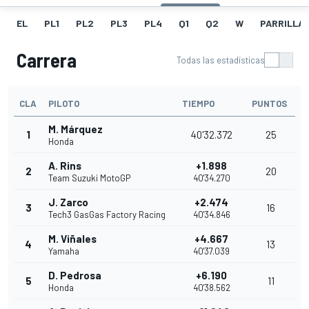
EL
PL1
PL2
PL3
PL4
Q1
Q2
W
PARRILLA
Carrera
Todas las estadísticas
CLA
PILOTO
TIEMPO
PUNTOS
M. Márquez
1
40'32.372
25
Honda
A. Rins
+1.898
2
20
Team Suzuki MotoGP
40'34.270
J. Zarco
+2.474
3
16
Tech3 GasGas Factory Racing
40'34.846
M. Viñales
+4.667
4
13
Yamaha
40'37.039
D. Pedrosa
+6.190
5
11
Honda
40'38.562