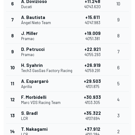
A. Dovizioso
+11.248
6
10
Ducati
40'43.620
A. Bautista
+15.611
7
9
Ángel Nieto Team
40'47.983
J. Miller
+19.009
8
8
Pramac
40'51.381
D. Petrucci
+22.921
9
7
Pramac
40'55.293
H. Syahrin
+26.919
10
6
Tech3 GasGas Factory Racing
40'59.291
A. Espargaró
+29.503
11
5
Aprilia
41'01.875
F. Morbidelli
+30.933
12
4
Marc VDS Racing Team
41'03.305
S. Bradl
+35.322
13
3
LCR
41'07.694
T. Nakagami
+37.912
14
2
LCR
41'10.284