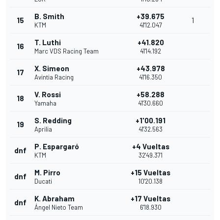
B. Smith
+39.675
15
1
KTM
41'12.047
T. Luthi
+41.820
16
Marc VDS Racing Team
41'14.192
X. Simeon
+43.978
17
Avintia Racing
41'16.350
V. Rossi
+58.288
18
Yamaha
41'30.660
S. Redding
+1'00.191
19
Aprilia
41'32.563
P. Espargaró
+4 Vueltas
dnf
KTM
32'49.371
M. Pirro
+15 Vueltas
dnf
Ducati
10'20.138
K. Abraham
+17 Vueltas
dnf
Ángel Nieto Team
6'18.930