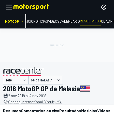
RESULTADOS
MOTOGP
INICIO
NOTICIAS
VIDEOS
CALENDARIO
CLASIF
GP DE MALASIA
presentado por
2018 MotoGP GP de Malasia
2 nov 2018 al 4 nov 2018
Sepang International Circuit, MY
Resumen
Comentarios en vivo
Resultados
Noticias
Videos