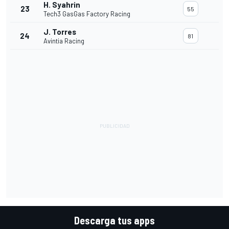
H. Syahrin
23
55
Tech3 GasGas Factory Racing
J. Torres
24
81
Avintia Racing
Descarga tus apps