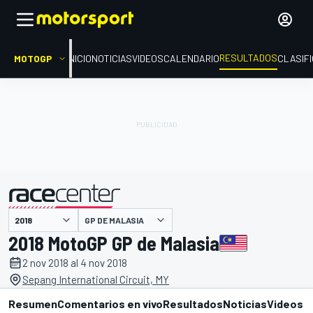
RESULTADOS
MOTOGP
INICIO
NOTICIAS
VIDEOS
CALENDARIO
CLASIF
GP DE MALASIA
presentado por
2018 MotoGP GP de Malasia
2 nov 2018 al 4 nov 2018
Sepang International Circuit, MY
Resumen
Comentarios en vivo
Resultados
Noticias
Videos