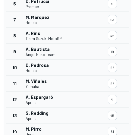
D. Petrucci
6
9
Pramac
M. Márquez
7
93
Honda
A. Rins
8
42
Team Suzuki MotoGP
A. Bautista
9
19
Ángel Nieto Team
D. Pedrosa
10
26
Honda
M. Viñales
11
25
Yamaha
A. Espargaró
12
41
Aprilia
S. Redding
13
45
Aprilia
M. Pirro
14
51
Ducati