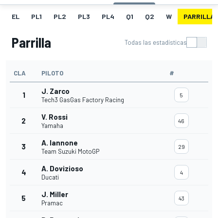
EL
PL1
PL2
PL3
PL4
Q1
Q2
W
PARRILLA
Parrilla
Todas las estadísticas
CLA
PILOTO
#
J. Zarco
1
5
Tech3 GasGas Factory Racing
V. Rossi
2
46
Yamaha
A. Iannone
3
29
Team Suzuki MotoGP
A. Dovizioso
4
4
Ducati
J. Miller
5
43
Pramac