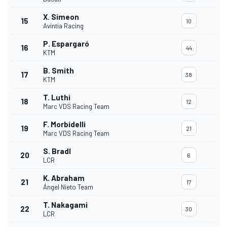
X. Simeon
15
10
Avintia Racing
P. Espargaró
16
44
KTM
B. Smith
17
38
KTM
T. Luthi
18
12
Marc VDS Racing Team
F. Morbidelli
19
21
Marc VDS Racing Team
S. Bradl
20
6
LCR
K. Abraham
21
17
Ángel Nieto Team
T. Nakagami
22
30
LCR