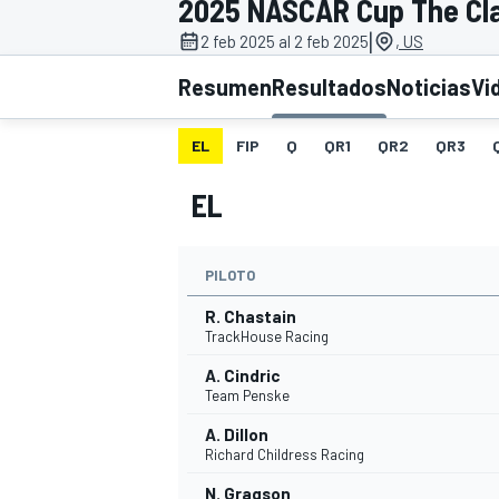
2025 NASCAR Cup The Cl
|
INDYCAR
2 feb 2025 al 2 feb 2025
, US
Resumen
Resultados
Noticias
Vi
EL
FIP
Q
QR1
QR2
QR3
EL
PILOTO
R. Chastain
TrackHouse Racing
MOTOGP
A. Cindric
Team Penske
A. Dillon
Richard Childress Racing
N. Gragson