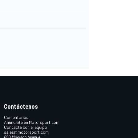
Contáctenos
Comentarios
Anúnciate en Motorsport.com
Contacte con el equipo
sales@motorsport.com
650 Madison Avenue