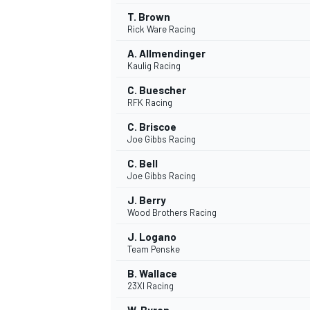
T. Brown
FÓRMULA E
Rick Ware Racing
A. Allmendinger
Kaulig Racing
C. Buescher
RFK Racing
C. Briscoe
Joe Gibbs Racing
C. Bell
Joe Gibbs Racing
J. Berry
Wood Brothers Racing
WRC
J. Logano
Team Penske
B. Wallace
23XI Racing