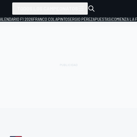
TODOS LOS CAMPEONATOS
ALENDARIO F1 2026
FRANCO COLAPINTO
SERGIO PÉREZ
APUESTAS
¡COMIENZA LA F