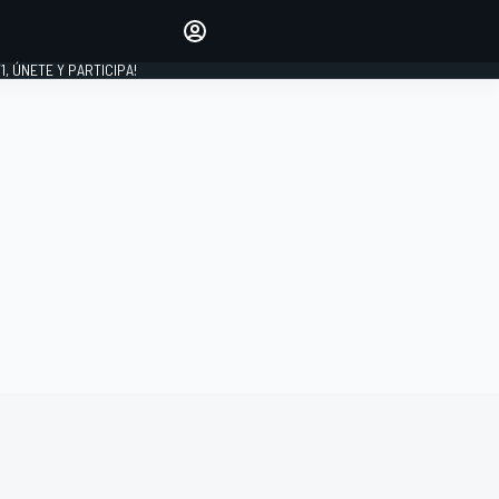
favoritos
Haz que se oiga tu voz
comentando artículos.
1, ÚNETE Y PARTICIPA!
INICIAR SESIÓN
EDICIÓN
LATINOAMÉRICA