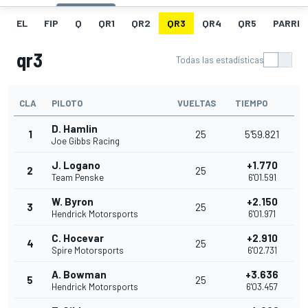
EL
FIP
Q
QR1
QR2
QR3
QR4
QR5
PARRIL
qr3
Todas las estadísticas
CLA
PILOTO
VUELTAS
TIEMPO
D. Hamlin
1
25
5'59.821
Joe Gibbs Racing
J. Logano
+1.770
2
25
Team Penske
6'01.591
W. Byron
+2.150
3
25
Hendrick Motorsports
6'01.971
C. Hocevar
+2.910
4
25
Spire Motorsports
6'02.731
A. Bowman
+3.636
5
25
Hendrick Motorsports
6'03.457