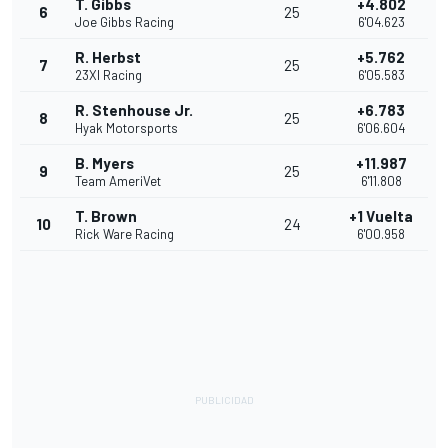
T. Gibbs
+4.802
6
25
Joe Gibbs Racing
6'04.623
R. Herbst
+5.762
7
25
23XI Racing
6'05.583
R. Stenhouse Jr.
+6.783
8
25
Hyak Motorsports
6'06.604
B. Myers
+11.987
9
25
Team AmeriVet
6'11.808
T. Brown
+1 Vuelta
10
24
Rick Ware Racing
6'00.958