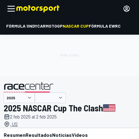
FÓRMULA 1
INDYCAR
MOTOGP
NASCAR CUP
FÓRMULA E
WRC
presentado por
2025 NASCAR Cup The Clash
2 feb 2025 al 2 feb 2025
, US
Resumen
Resultados
Noticias
Videos