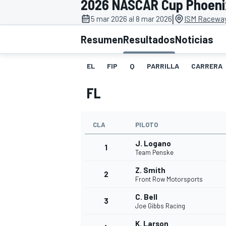
2026 NASCAR Cup Phoeni
|
INDYCAR
5 mar 2026 al 8 mar 2026
ISM Raceway
Resumen
Resultados
Noticias
EL
FIP
Q
PARRILLA
CARRERA
FL
CLA
PILOTO
J. Logano
1
Team Penske
MOTOGP
Z. Smith
2
Front Row Motorsports
C. Bell
3
Joe Gibbs Racing
K. Larson