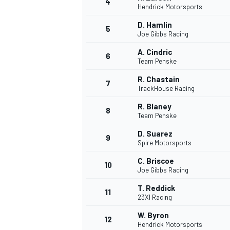
4
Hendrick Motorsports
D. Hamlin
5
Joe Gibbs Racing
A. Cindric
6
Team Penske
R. Chastain
7
TrackHouse Racing
NASCAR CUP
R. Blaney
8
Team Penske
D. Suarez
9
Spire Motorsports
C. Briscoe
10
Joe Gibbs Racing
T. Reddick
11
23XI Racing
W. Byron
12
Hendrick Motorsports