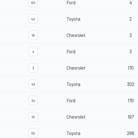
Ford
4
60
Toyota
2
42
Chevrolet
3
16
Ford
3
4
Chevrolet
170
3
Toyota
302
43
Ford
170
34
Chevrolet
197
10
Toyota
266
35