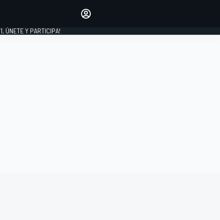
favoritos
Haz que se oiga tu voz
comentando artículos.
1, ÚNETE Y PARTICIPA!
INICIAR SESIÓN
EDICIÓN
LATINOAMÉRICA