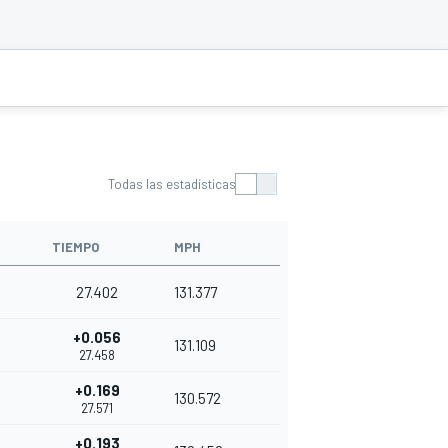
Todas las estadísticas
TIEMPO
MPH
27.402
131.377
+0.056
131.109
27.458
+0.169
130.572
27.571
+0.193