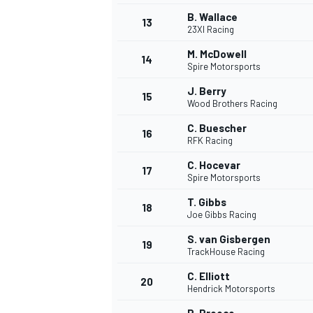
B. Wallace
FÓRMULA E
13
23XI Racing
M. McDowell
14
Spire Motorsports
J. Berry
15
Wood Brothers Racing
C. Buescher
16
RFK Racing
C. Hocevar
17
Spire Motorsports
T. Gibbs
18
Joe Gibbs Racing
WRC
S. van Gisbergen
19
TrackHouse Racing
C. Elliott
20
Hendrick Motorsports