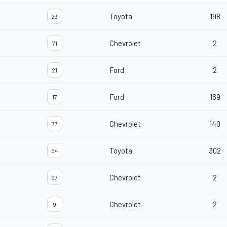
Toyota
198
23
Chevrolet
2
71
Ford
2
21
Ford
169
17
Chevrolet
140
77
Toyota
302
54
Chevrolet
2
97
Chevrolet
2
9