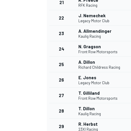
R. Preece
21
RFK Racing
J. Nemechek
22
Legacy Motor Club
A. Allmendinger
23
Kaulig Racing
N. Gragson
24
Front Row Motorsports
A. Dillon
25
Richard Childress Racing
E. Jones
26
Legacy Motor Club
T. Gilliland
27
Front Row Motorsports
T. Dillon
28
Kaulig Racing
R. Herbst
29
23XI Racing