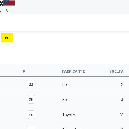
x
, US
FL
#
FABRICANTE
VUELTA
Ford
2
22
Ford
3
38
Toyota
72
20