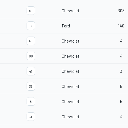
Chevrolet
303
51
Ford
140
6
Chevrolet
4
48
Chevrolet
4
88
Chevrolet
3
47
Chevrolet
5
33
Chevrolet
5
8
Chevrolet
4
41