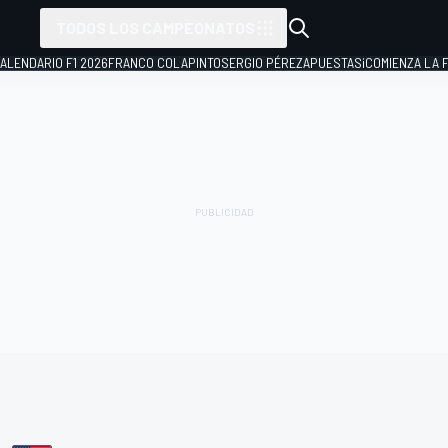
TODOS LOS CAMPEONATOS
ALENDARIO F1 2026
FRANCO COLAPINTO
SERGIO PÉREZ
APUESTAS
¡COMIENZA LA F