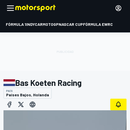
FÓRMULA 1
INDYCAR
MOTOGP
NASCAR CUP
FÓRMULA E
WRC
Bas Koeten Racing
PAÍS
Países Bajos, Holanda