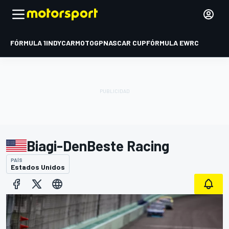
FÓRMULA 1
INDYCAR
MOTOGP
NASCAR CUP
FÓRMULA E
WRC
Biagi-DenBeste Racing
PAÍS
Estados Unidos