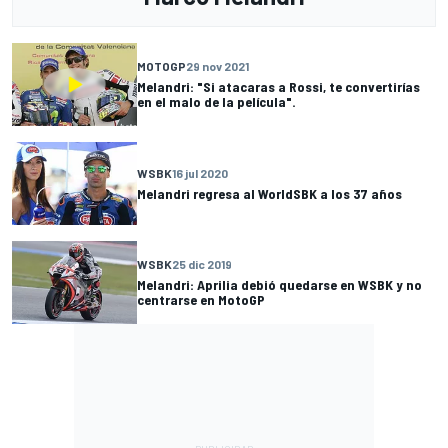
MOTOGP
29 nov 2021
Melandri: "Si atacaras a Rossi, te convertirías
en el malo de la película".
WSBK
16 jul 2020
Melandri regresa al WorldSBK a los 37 años
WSBK
25 dic 2019
Melandri: Aprilia debió quedarse en WSBK y no
centrarse en MotoGP