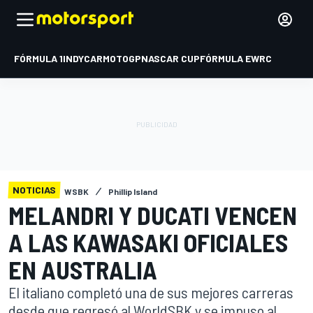
FÓRMULA 1
INDYCAR
MOTOGP
NASCAR CUP
FÓRMULA E
WRC
NOTICIAS
WSBK
Phillip Island
MELANDRI Y DUCATI VENCEN
A LAS KAWASAKI OFICIALES
EN AUSTRALIA
El italiano completó una de sus mejores carreras
desde que regresó al WorldSBK y se impuso al