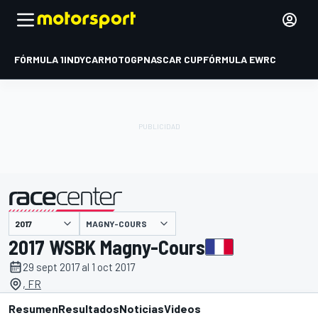
FÓRMULA 1
INDYCAR
MOTOGP
NASCAR CUP
FÓRMULA E
WRC
MAGNY-COURS
presentado por
2017 WSBK Magny-Cours
29 sept 2017 al 1 oct 2017
, FR
Resumen
Resultados
Noticias
Videos