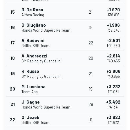
R. De Rosa
+1.970
15
21
Althea Racing
1'39.819
D. Giugliano
+1.996
16
19
Honda World Superbike Team
1'39.845
A. Badovini
+2.501
17
22
Grillini SBK Team
1'40.350
A. Andreozzi
+2.614
18
20
GM Racing by Guandalini
1'40.463
R. Russo
+2.806
19
21
GM Racing by Guandalini
1'40.655
M. Lussiana
+3.232
20
19
Team Aspi
1'41.081
J. Gagne
+3.492
21
28
Honda World Superbike Team
1'41.341
O. Jezek
+3.823
22
11
Grillini SBK Team
1'41.672