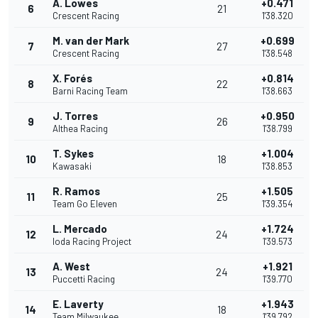
A. Lowes
+0.471
6
21
Crescent Racing
1'38.320
M. van der Mark
+0.699
7
27
Crescent Racing
1'38.548
X. Forés
+0.814
8
22
Barni Racing Team
1'38.663
J. Torres
+0.950
9
26
Althea Racing
1'38.799
T. Sykes
+1.004
10
18
Kawasaki
1'38.853
R. Ramos
+1.505
11
25
Team Go Eleven
1'39.354
L. Mercado
+1.724
12
24
Ioda Racing Project
1'39.573
A. West
+1.921
13
24
Puccetti Racing
1'39.770
E. Laverty
+1.943
14
18
Team Milwaukee
1'39.792