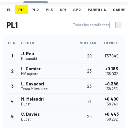
EL
PL1
PL2
PL3
SP1
SP2
PARRILLA
CARRER
PL1
Todas las estadísticas
CLA
PILOTO
VUELTAS
TIEMPO
J. Rea
1
20
1'37.849
Kawasaki
L. Camier
+0.183
2
23
MV Agusta
1'38.032
L. Savadori
+0.386
3
23
Team Milwaukee
1'38.235
M. Melandri
+0.400
4
21
Ducati
1'38.249
C. Davies
+0.443
5
23
Ducati
1'38.292