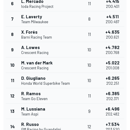
L. Mercado
+4.415
6
11
Ioda Racing Project
2'00.401
E. Laverty
+4.511
7
8
Team Milwaukee
2'00.497
X. Forés
+4.635
8
11
Barni Racing Team
2'00.621
A. Lowes
+4.782
9
10
Crescent Racing
2'00.768
M. van der Mark
+5.022
10
10
Crescent Racing
2'01.008
D. Giugliano
+6.265
11
10
Honda World Superbike Team
2'02.251
R. Ramos
+6.385
12
11
Team Go Eleven
2'02.371
M. Lussiana
+6.496
13
9
Team Aspi
2'02.482
R. Russo
+7.534
14
12
GM Racing by Guandalini
2'03.520