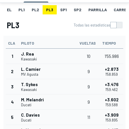
EL
PL1
PL2
PL3
SP1
SP2
PARRILLA
CARRER
PL3
Todas las estadísticas
CLA
PILOTO
VUELTAS
TIEMPO
J. Rea
1
10
1'55.986
Kawasaki
L. Camier
+2.873
2
9
MV Agusta
1'58.859
T. Sykes
+3.476
3
9
Kawasaki
1'59.462
M. Melandri
+3.602
4
9
Ducati
1'59.588
C. Davies
+3.909
5
11
Ducati
1'59.895