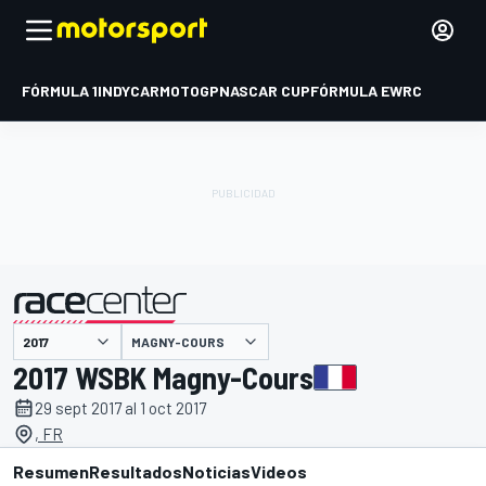
FÓRMULA 1
INDYCAR
MOTOGP
NASCAR CUP
FÓRMULA E
WRC
MAGNY-COURS
presentado por
2017 WSBK Magny-Cours
29 sept 2017 al 1 oct 2017
, FR
Resumen
Resultados
Noticias
Videos