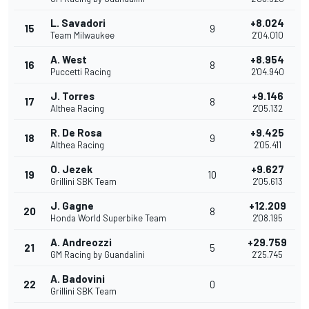
L. Savadori
+8.024
15
9
Team Milwaukee
2'04.010
A. West
+8.954
16
8
Puccetti Racing
2'04.940
J. Torres
+9.146
17
8
Althea Racing
2'05.132
R. De Rosa
+9.425
18
9
Althea Racing
2'05.411
O. Jezek
+9.627
19
10
Grillini SBK Team
2'05.613
J. Gagne
+12.209
20
8
Honda World Superbike Team
2'08.195
A. Andreozzi
+29.759
21
5
GM Racing by Guandalini
2'25.745
A. Badovini
22
0
Grillini SBK Team