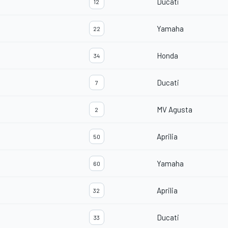
Ducati
12
Yamaha
22
Honda
34
Ducati
7
MV Agusta
2
Aprilia
50
Yamaha
60
Aprilia
32
Ducati
33