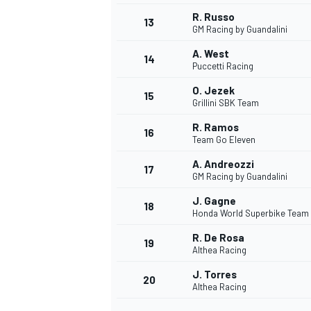
R. Russo
FÓRMULA E
13
GM Racing by Guandalini
A. West
14
Puccetti Racing
O. Jezek
15
Grillini SBK Team
R. Ramos
16
Team Go Eleven
A. Andreozzi
17
GM Racing by Guandalini
J. Gagne
18
Honda World Superbike Team
WRC
R. De Rosa
19
Althea Racing
J. Torres
20
Althea Racing