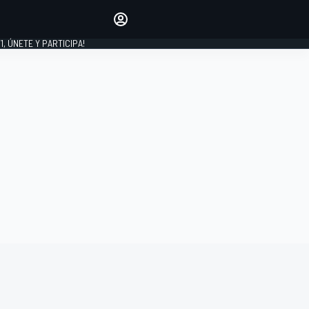
favoritos
Haz que se oiga tu voz
comentando artículos.
1, ÚNETE Y PARTICIPA!
INICIAR SESIÓN
EDICIÓN
LATINOAMÉRICA