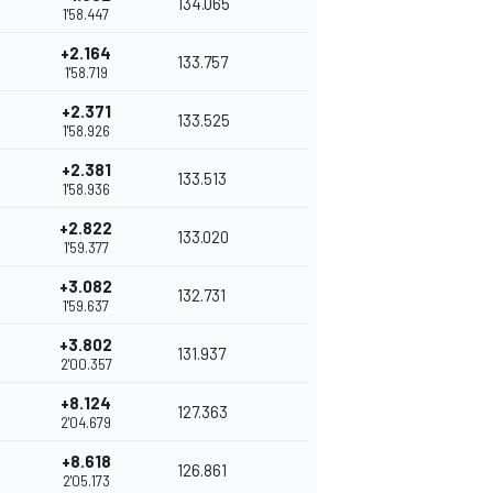
134.065
1'58.447
+2.164
133.757
1'58.719
+2.371
133.525
1'58.926
+2.381
133.513
1'58.936
+2.822
133.020
1'59.377
+3.082
132.731
1'59.637
+3.802
131.937
2'00.357
+8.124
127.363
2'04.679
+8.618
126.861
2'05.173