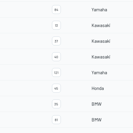
Yamaha
84
Kawasaki
13
Kawasaki
37
Kawasaki
40
Yamaha
121
Honda
45
BMW
35
BMW
81