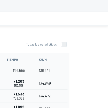
Todas las estadísticas
TIEMPO
KM/H
1'56.555
136.241
+1.203
134.849
1'57.758
+1.533
134.472
1'58.088
+1.892