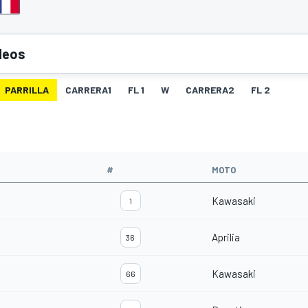
deos
PARRILLA
CARRERA1
FL 1
W
CARRERA2
FL 2
#
MOTO
Kawasaki
1
Aprilia
36
Kawasaki
66