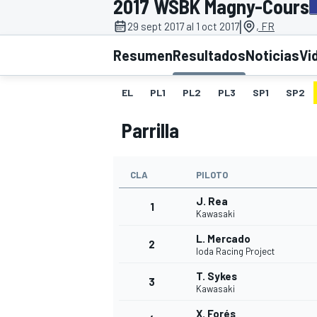
2017 WSBK Magny-Cours
|
INDYCAR
29 sept 2017 al 1 oct 2017
, FR
Resumen
Resultados
Noticias
Vi
EL
PL1
PL2
PL3
SP1
SP2
Parrilla
CLA
PILOTO
J. Rea
1
Kawasaki
MOTOGP
L. Mercado
2
Ioda Racing Project
T. Sykes
3
Kawasaki
X. Forés