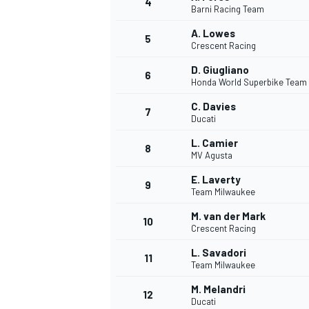
4
Barni Racing Team
A. Lowes
5
Crescent Racing
D. Giugliano
6
Honda World Superbike Team
C. Davies
7
Ducati
NASCAR CUP
L. Camier
8
MV Agusta
E. Laverty
9
Team Milwaukee
M. van der Mark
10
Crescent Racing
L. Savadori
11
Team Milwaukee
M. Melandri
12
Ducati