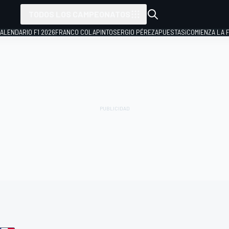
TODOS LOS CAMPEONATOS
ALENDARIO F1 2026
FRANCO COLAPINTO
SERGIO PÉREZ
APUESTAS
¡COMIENZA LA F