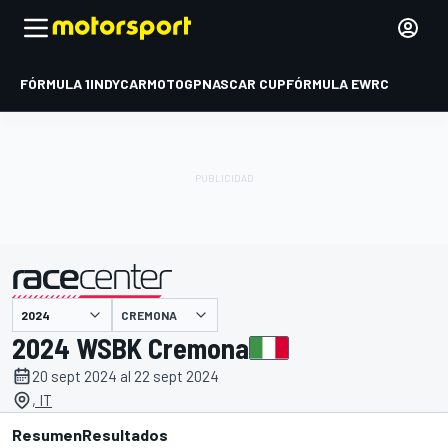
FÓRMULA 1
INDYCAR
MOTOGP
NASCAR CUP
FÓRMULA E
WRC
CREMONA
presentado por
2024 WSBK Cremona
20 sept 2024 al 22 sept 2024
, IT
Resumen
Resultados