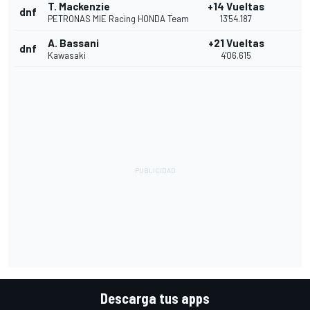
T. Mackenzie
+14 Vueltas
dnf
PETRONAS MIE Racing HONDA Team
13'54.187
A. Bassani
+21 Vueltas
dnf
Kawasaki
4'06.615
Descarga tus apps