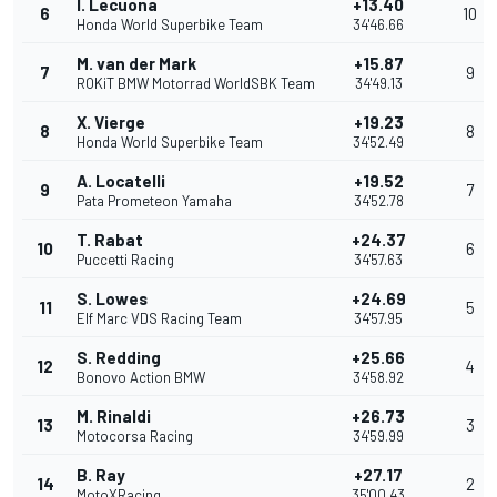
I. Lecuona
+13.40
6
10
Honda World Superbike Team
34'46.66
M. van der Mark
+15.87
7
9
ROKiT BMW Motorrad WorldSBK Team
34'49.13
X. Vierge
+19.23
8
8
Honda World Superbike Team
34'52.49
A. Locatelli
+19.52
9
7
Pata Prometeon Yamaha
34'52.78
T. Rabat
+24.37
10
6
Puccetti Racing
34'57.63
S. Lowes
+24.69
11
5
Elf Marc VDS Racing Team
34'57.95
S. Redding
+25.66
12
4
Bonovo Action BMW
34'58.92
M. Rinaldi
+26.73
13
3
Motocorsa Racing
34'59.99
B. Ray
+27.17
14
2
MotoXRacing
35'00.43