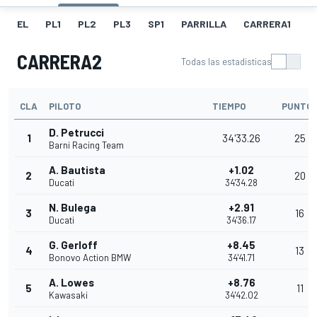
EL
PL1
PL2
PL3
SP1
PARRILLA
CARRERA1
FL
CARRERA2
Todas las estadísticas
CLA
PILOTO
TIEMPO
PUNTO
D. Petrucci
1
34'33.26
25
Barni Racing Team
A. Bautista
+1.02
2
20
Ducati
34'34.28
N. Bulega
+2.91
3
16
Ducati
34'36.17
G. Gerloff
+8.45
4
13
Bonovo Action BMW
34'41.71
A. Lowes
+8.76
5
11
Kawasaki
34'42.02