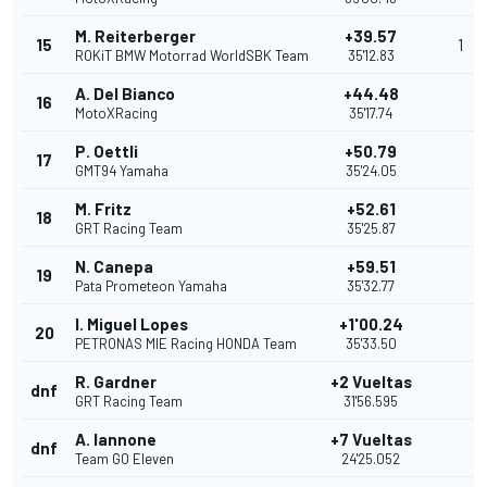
M. Reiterberger
+39.57
15
1
ROKiT BMW Motorrad WorldSBK Team
35'12.83
A. Del Bianco
+44.48
16
MotoXRacing
35'17.74
P. Oettli
+50.79
17
GMT94 Yamaha
35'24.05
M. Fritz
+52.61
18
GRT Racing Team
35'25.87
N. Canepa
+59.51
19
Pata Prometeon Yamaha
35'32.77
I. Miguel Lopes
+1'00.24
20
PETRONAS MIE Racing HONDA Team
35'33.50
R. Gardner
+2 Vueltas
dnf
GRT Racing Team
31'56.595
A. Iannone
+7 Vueltas
dnf
Team GO Eleven
24'25.052