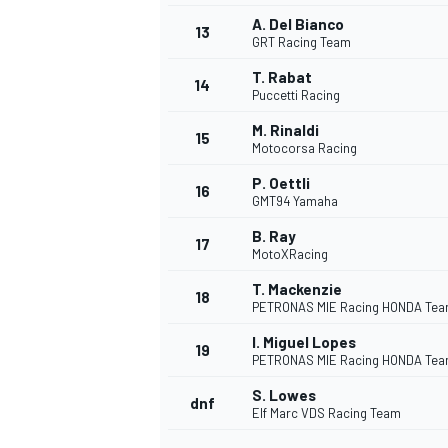
A. Del Bianco
FÓRMULA E
13
GRT Racing Team
T. Rabat
14
Puccetti Racing
M. Rinaldi
15
Motocorsa Racing
P. Oettli
16
GMT94 Yamaha
B. Ray
17
MotoXRacing
T. Mackenzie
18
PETRONAS MIE Racing HONDA Te
WRC
I. Miguel Lopes
19
PETRONAS MIE Racing HONDA Te
S. Lowes
dnf
Elf Marc VDS Racing Team