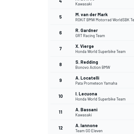
4
Kawasaki
M. van der Mark
5
ROKiT BMW Motorrad WorldSBK T
R. Gardner
6
GRT Racing Team
X. Vierge
7
Honda World Superbike Team
NASCAR CUP
S. Redding
8
Bonovo Action BMW
A. Locatelli
9
Pata Prometeon Yamaha
I. Lecuona
10
Honda World Superbike Team
A. Bassani
11
Kawasaki
A. Iannone
12
Team GO Eleven