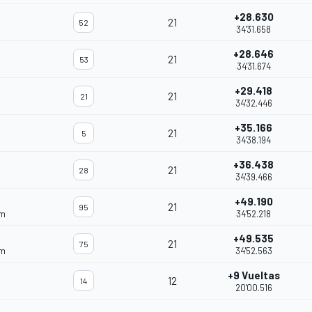
+28.630
21
52
34'31.658
+28.646
21
53
34'31.674
+29.418
21
21
34'32.446
+35.166
21
5
34'38.194
+36.438
21
28
34'39.466
+49.190
21
95
am
34'52.218
+49.535
21
75
am
34'52.563
+9 Vueltas
12
14
20'00.516