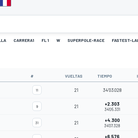
LLA
CARRERA1
FL 1
W
SUPERPOLE-RACE
FASTEST-LA
#
VUELTAS
TIEMPO
21
34'03.028
11
+2.303
21
9
34'05.331
+4.300
21
31
34'07.328
+6.576