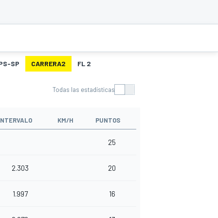
PS-SP
CARRERA2
FL 2
Todas las estadísticas
INTERVALO
KM/H
PUNTOS
25
2.303
20
1.997
16