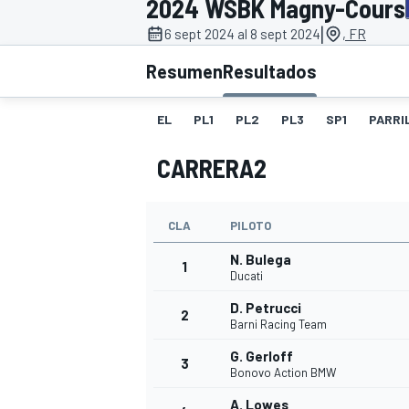
2024 WSBK Magny-Cours
|
INDYCAR
6 sept 2024 al 8 sept 2024
, FR
Resumen
Resultados
EL
PL1
PL2
PL3
SP1
PARRI
CARRERA2
CLA
PILOTO
N. Bulega
1
Ducati
MOTOGP
D. Petrucci
2
Barni Racing Team
G. Gerloff
3
Bonovo Action BMW
A. Lowes