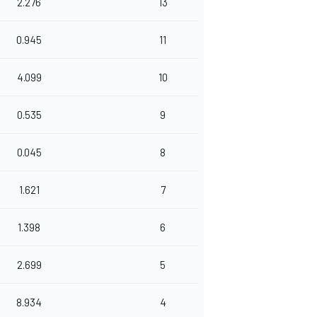
2.276
13
0.945
11
4.099
10
0.535
9
0.045
8
1.621
7
1.398
6
2.699
5
8.934
4