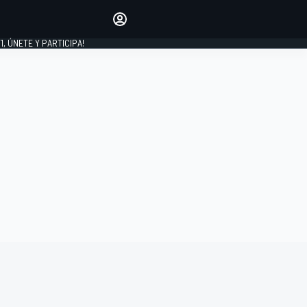
favoritos
Haz que se oiga tu voz
comentando artículos.
1, ÚNETE Y PARTICIPA!
INICIAR SESIÓN
EDICIÓN
LATINOAMÉRICA