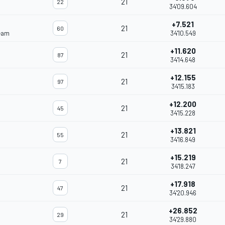
21
22
34'09.604
+7.521
21
60
eam
34'10.549
+11.620
21
87
34'14.648
+12.155
21
97
34'15.183
+12.200
21
45
34'15.228
+13.821
21
55
34'16.849
+15.219
21
7
34'18.247
+17.918
21
47
34'20.946
+26.852
21
29
34'29.880