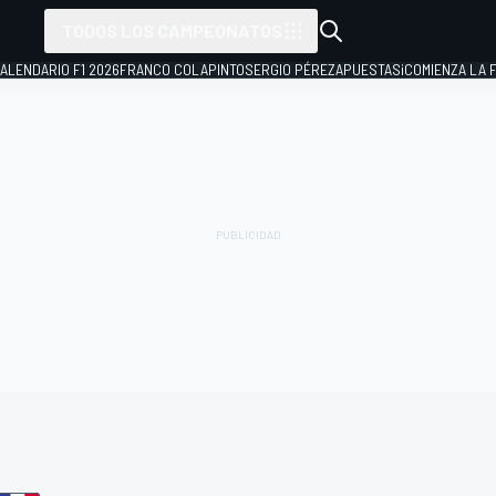
TODOS LOS CAMPEONATOS
ALENDARIO F1 2026
FRANCO COLAPINTO
SERGIO PÉREZ
APUESTAS
¡COMIENZA LA F