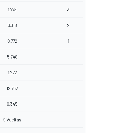
1.778
3
0.016
2
0.772
1
5.748
1.272
12.752
0.345
9 Vueltas