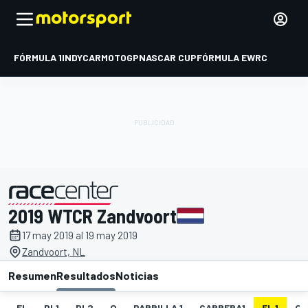
FÓRMULA 1
INDYCAR
MOTOGP
NASCAR CUP
FÓRMULA E
WRC
2019 WTCR Zandvoort
presentado por
17 may 2019 al 19 may 2019
Zandvoort, NL
Resumen
Resultados
Noticias
EL
PL1
PL2
Q
PARRILLA 1
CARRERA1
FL 1
Q1