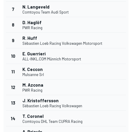
N. Langeveld
7
Comtoyou Team Audi Sport
D. Haglöf
8
PWR Racing
R. Huff
9
Sébastien Loeb Racing Volkswagen Motorsport
E. Guerrieri
10
ALL-INKL.COM Münnich Motorsport
K. Ceccon
11
Mulsanne Srl
M. Azcona
12
PWR Racing
J. Kristoffersson
13
Sébastien Loeb Racing Volkswagen
T. Coronel
14
Comtoyou DHL Team CUPRA Racing
A. Priaulx