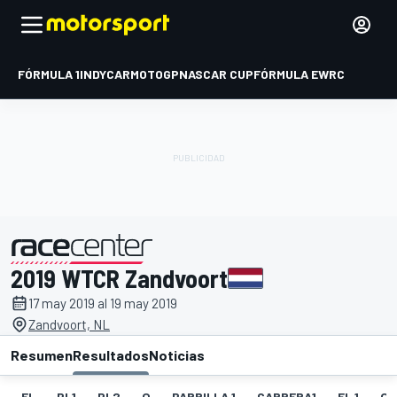
FÓRMULA 1
INDYCAR
MOTOGP
NASCAR CUP
FÓRMULA E
WRC
2019 WTCR Zandvoort
presentado por
17 may 2019 al 19 may 2019
Zandvoort, NL
Resumen
Resultados
Noticias
EL
PL1
PL2
Q
PARRILLA 1
CARRERA1
FL 1
Q1