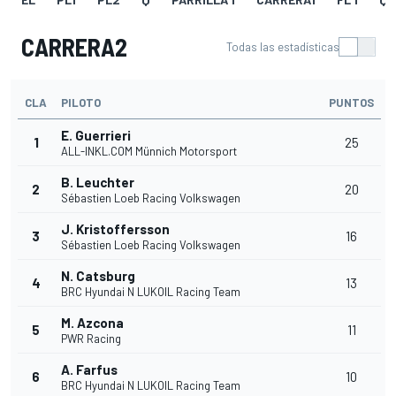
CARRERA2
Todas las estadísticas
CLA
PILOTO
PUNTOS
E. Guerrieri
1
25
ALL-INKL.COM Münnich Motorsport
B. Leuchter
2
20
Sébastien Loeb Racing Volkswagen
J. Kristoffersson
3
16
Sébastien Loeb Racing Volkswagen
N. Catsburg
4
13
BRC Hyundai N LUKOIL Racing Team
M. Azcona
5
11
PWR Racing
A. Farfus
6
10
BRC Hyundai N LUKOIL Racing Team