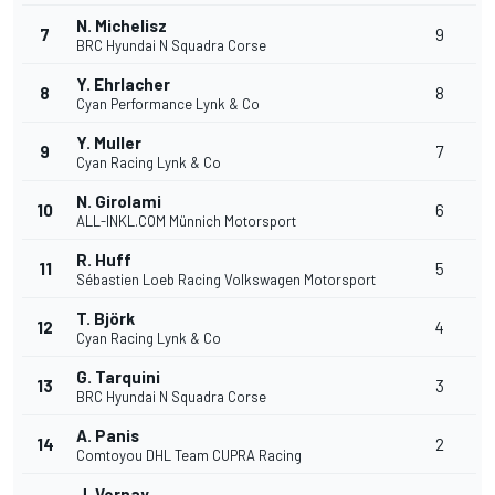
N. Michelisz
7
9
BRC Hyundai N Squadra Corse
Y. Ehrlacher
8
8
Cyan Performance Lynk & Co
Y. Muller
9
7
Cyan Racing Lynk & Co
N. Girolami
10
6
ALL-INKL.COM Münnich Motorsport
R. Huff
11
5
Sébastien Loeb Racing Volkswagen Motorsport
T. Björk
12
4
Cyan Racing Lynk & Co
G. Tarquini
13
3
BRC Hyundai N Squadra Corse
A. Panis
14
2
Comtoyou DHL Team CUPRA Racing
J. Vernay