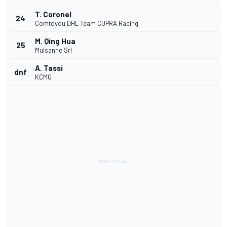
T. Coronel
24
Comtoyou DHL Team CUPRA Racing
M. Qing Hua
25
Mulsanne Srl
A. Tassi
dnf
KCMG