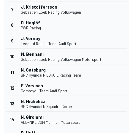
J. Kristoffersson
7
Sébastien Loeb Racing Volkswagen
D. Haglöf
8
PWR Racing
J. Vernay
9
Leopard Racing Team Audi Sport
M. Bennani
10
Sébastien Loeb Racing Volkswagen Motorsport
N. Catsburg
11
BRC Hyundai N LUKOIL Racing Team
F. Vervisch
12
Comtoyou Team Audi Sport
N. Michelisz
13
BRC Hyundai N Squadra Corse
N. Girolami
14
ALL-INKL.COM Münnich Motorsport
R. Huff