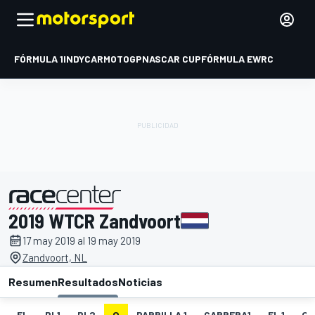
FÓRMULA 1
INDYCAR
MOTOGP
NASCAR CUP
FÓRMULA E
WRC
2019 WTCR Zandvoort
presentado por
17 may 2019 al 19 may 2019
Zandvoort, NL
Resumen
Resultados
Noticias
EL
PL1
PL2
Q
PARRILLA 1
CARRERA1
FL 1
Q1