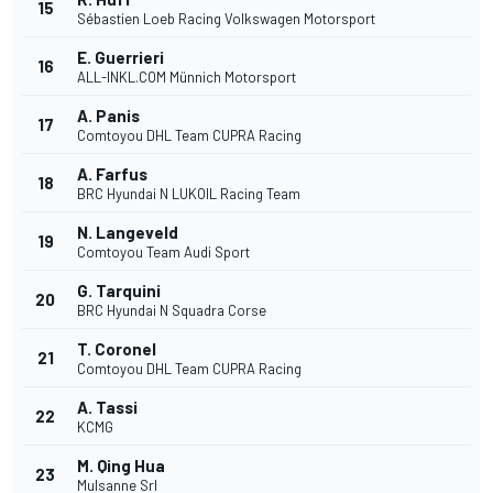
15
Sébastien Loeb Racing Volkswagen Motorsport
E. Guerrieri
16
ALL-INKL.COM Münnich Motorsport
A. Panis
17
Comtoyou DHL Team CUPRA Racing
A. Farfus
18
BRC Hyundai N LUKOIL Racing Team
N. Langeveld
19
Comtoyou Team Audi Sport
G. Tarquini
20
BRC Hyundai N Squadra Corse
T. Coronel
21
Comtoyou DHL Team CUPRA Racing
A. Tassi
22
KCMG
M. Qing Hua
23
Mulsanne Srl