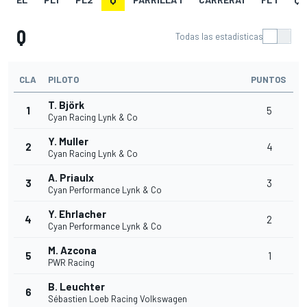
Q
Todas las estadísticas
CLA
PILOTO
PUNTOS
T. Björk
1
5
Cyan Racing Lynk & Co
Y. Muller
2
4
Cyan Racing Lynk & Co
A. Priaulx
3
3
Cyan Performance Lynk & Co
Y. Ehrlacher
4
2
Cyan Performance Lynk & Co
M. Azcona
5
1
PWR Racing
B. Leuchter
6
Sébastien Loeb Racing Volkswagen