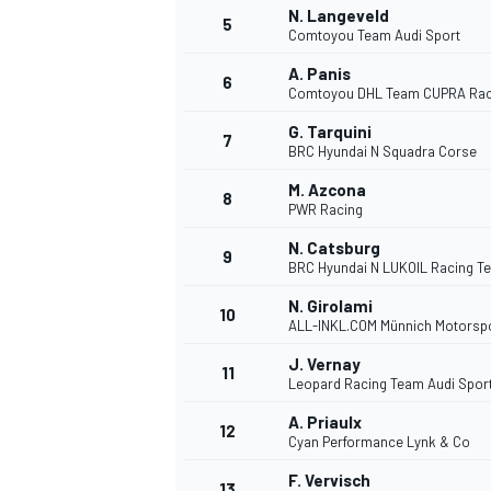
N. Langeveld
5
Comtoyou Team Audi Sport
A. Panis
6
Comtoyou DHL Team CUPRA Rac
G. Tarquini
7
BRC Hyundai N Squadra Corse
M. Azcona
NASCAR CUP
8
PWR Racing
N. Catsburg
9
BRC Hyundai N LUKOIL Racing T
N. Girolami
10
ALL-INKL.COM Münnich Motorsp
J. Vernay
11
Leopard Racing Team Audi Spor
A. Priaulx
12
Cyan Performance Lynk & Co
F. Vervisch
13