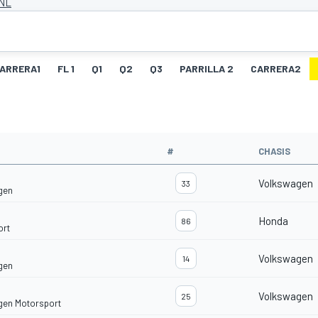
 NL
ARRERA1
FL 1
Q1
Q2
Q3
PARRILLA 2
CARRERA2
#
CHASIS
Volkswagen
33
gen
Honda
86
ort
Volkswagen
14
gen
Volkswagen
25
gen Motorsport