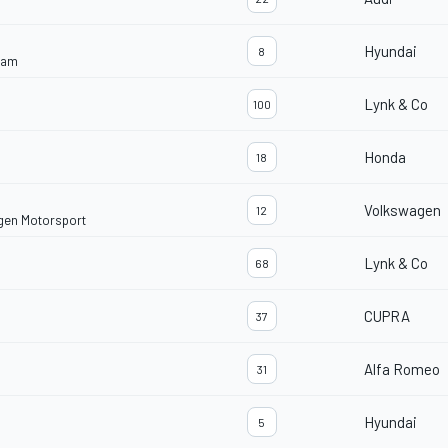
Hyundai
8
eam
Lynk & Co
100
Honda
18
Volkswagen
12
gen Motorsport
Lynk & Co
68
CUPRA
37
Alfa Romeo
31
Hyundai
5