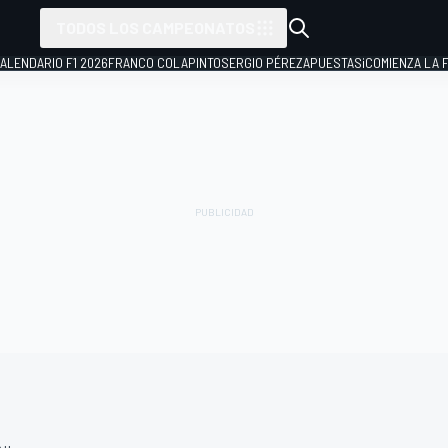
TODOS LOS CAMPEONATOS
ALENDARIO F1 2026
FRANCO COLAPINTO
SERGIO PÉREZ
APUESTAS
¡COMIENZA LA F