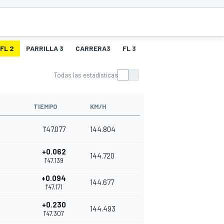
FL 2
PARRILLA 3
CARRERA3
FL 3
Todas las estadísticas
TIEMPO
KM/H
1'47.077
144.804
+0.062
144.720
1'47.139
+0.094
144.677
1'47.171
+0.230
144.493
1'47.307