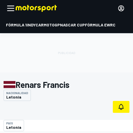
FÓRMULA 1
INDYCAR
MOTOGP
NASCAR CUP
FÓRMULA E
WRC
Renars Francis
NACIONALIDAD
Letonia
PAÍS
Letonia