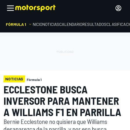
FÓRMULA 1
INICIO
NOTICIAS
CALENDARIO
RESULTADOS
CLASIFICAC
NOTICIAS
Fórmula 1
ECCLESTONE BUSCA
INVERSOR PARA MANTENER
A WILLIAMS F1 EN PARRILLA
Bernie Ecclestone no quisiera que Williams
desaparezca de la parrilla, y por eso busca