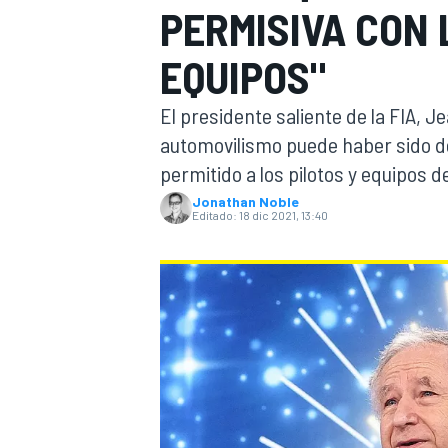
PERMISIVA CON 
INDYCAR
EQUIPOS"
El presidente saliente de la FIA, J
automovilismo puede haber sido d
permitido a los pilotos y equipos d
Jonathan Noble
Editado:
18 dic 2021, 13:40
MOTOGP