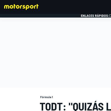
ENLACES RÁPIDOS:
C
FÓRMULA 1
Fórmula 1
TODT: "QUIZÁS 