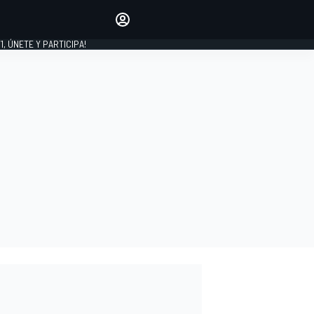
favoritos
Haz que se oiga tu voz
comentando artículos.
1, ÚNETE Y PARTICIPA!
INICIAR SESIÓN
EDICIÓN
LATINOAMÉRICA