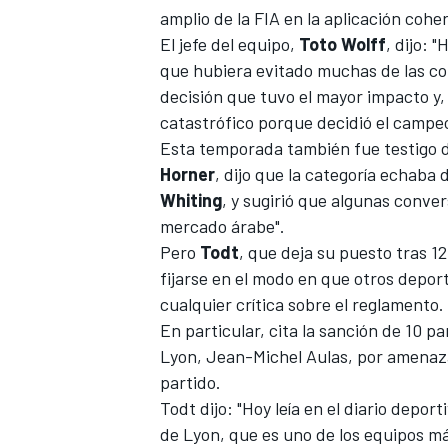
amplio de la FIA en la aplicación cohe
FÓRMULA E
El jefe del equipo,
Toto Wolff
, dijo:
que hubiera evitado muchas de las con
decisión que tuvo el mayor impacto y
catastrófico porque decidió el campe
Esta temporada también fue testigo d
Horner
, dijo que la categoría echaba 
Whiting
, y sugirió que algunas conve
mercado árabe".
Pero
Todt
, que deja su puesto tras 12
fijarse en el modo en que otros depor
cualquier crítica sobre el reglamento.
WRC
En particular, cita la sanción de 10 pa
Lyon, Jean-Michel Aulas, por amenaza
partido.
Todt dijo: "Hoy leía en el diario depor
de Lyon, que es uno de los equipos má