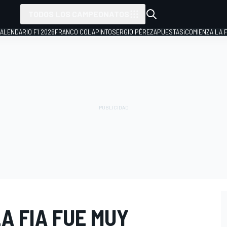
TODOS LOS CAMPEONATOS
ALENDARIO F1 2026
FRANCO COLAPINTO
SERGIO PÉREZ
APUESTAS
¡COMIENZA LA F
LA FIA FUE MUY