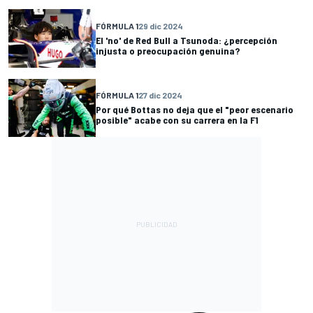
FÓRMULA 1
29 dic 2024
El 'no' de Red Bull a Tsunoda: ¿percepción
injusta o preocupación genuina?
FÓRMULA 1
27 dic 2024
Por qué Bottas no deja que el "peor escenario
posible" acabe con su carrera en la F1