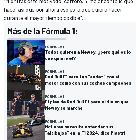
"Mientras esté motivado, correré. Y me encanta lo que
hago, así que por ahora eso es lo que quiero hacer
durante el mayor tiempo posible".
Más de la Fórmula 1:
FÓRMULA 1
Todos quieren a Newey, ¿pero qué es lo
que quiere él?
FÓRMULA 1
Red Bull F1 será tan "audaz" con el
motor como con sus coches campeones
FÓRMULA 1
El plan de Red Bull F1 para el día en que
Newey se marche
FÓRMULA 1
McLaren necesita entender sus
"altibajos" en la F1 2024, dice Piastri