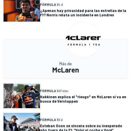
FÓRMULA 1
4 d
¿Apenas hay privacidad para las estrellas de la
F1? Norris relata un incidente en Londres
Más de
McLaren
FÓRMULA 1
47 min
Hakkinen explica el "riesgo" en McLaren si va en
busca de Verstappen
FÓRMULA 1
3 d
Esteban Ocon se sincera sobre su inesperado
año fuera de la F1: “Volví al coche y lloré”