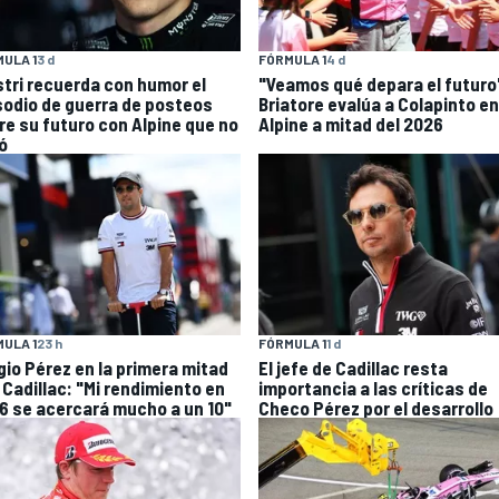
ULA 1
3 d
FÓRMULA 1
4 d
stri recuerda con humor el
"Veamos qué depara el futuro
sodio de guerra de posteos
Briatore evalúa a Colapinto en
re su futuro con Alpine que no
Alpine a mitad del 2026
ó
ULA 1
23 h
FÓRMULA 1
1 d
gio Pérez en la primera mitad
El jefe de Cadillac resta
 Cadillac: "Mi rendimiento en
importancia a las críticas de
6 se acercará mucho a un 10"
Checo Pérez por el desarrollo