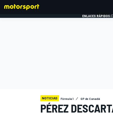
ENLACES RÁPIDOS:
C
FÓRMULA 1
NOTICIAS
Fórmula 1
GP de Canadá
PÉREZ DESCART