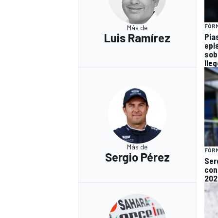
FÓRM
Más de
Luis Ramírez
Pia
epi
sob
lleg
Más de
FÓRM
Sergio Pérez
Ser
con
202