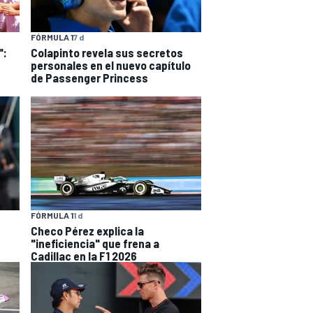
FÓRMULA 1
7 d
":
Colapinto revela sus secretos
personales en el nuevo capítulo
de Passenger Princess
FÓRMULA 1
1 d
Checo Pérez explica la
"ineficiencia" que frena a
Cadillac en la F1 2026