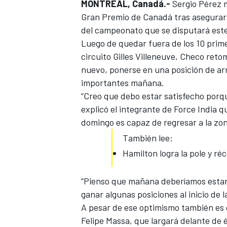
MONTREAL, Canadá.-
Sergio Pérez m
FÓRMULA E
Gran Premio de Canadá tras asegurars
del campeonato que se disputará est
Luego de quedar fuera de los 10 primer
circuito Gilles Villeneuve, Checo retom
nuevo, ponerse en una posición de a
importantes mañana.
“Creo que debo estar satisfecho porq
explicó el integrante de Force India 
domingo es capaz de regresar a la zo
También lee:
Hamilton logra la pole y ré
WRC
“Pienso que mañana deberíamos estar
ganar algunas posiciones al inicio de l
A pesar de ese optimismo también es c
Felipe Massa, que largará delante de