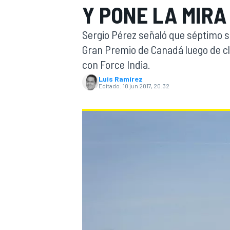
Y PONE LA MIRA
INDYCAR
Sergio Pérez señaló que séptimo sit
Gran Premio de Canadá luego de cla
con Force India.
Luis Ramírez
Editado:
10 jun 2017, 20:32
MOTOGP