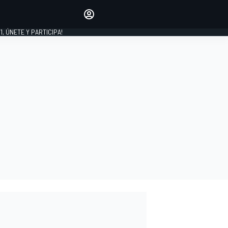
favoritos
Haz que se oiga tu voz
comentando artículos.
1, ÚNETE Y PARTICIPA!
INICIAR SESIÓN
EDICIÓN
LATINOAMÉRICA