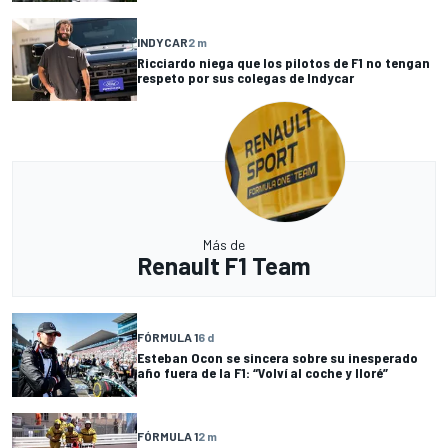
INDYCAR
2 m
Ricciardo niega que los pilotos de F1 no tengan
respeto por sus colegas de Indycar
Más de
Renault F1 Team
FÓRMULA 1
6 d
Esteban Ocon se sincera sobre su inesperado
año fuera de la F1: “Volví al coche y lloré”
FÓRMULA 1
2 m