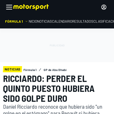
FÓRMULA 1
INICIO
NOTICIAS
CALENDARIO
RESULTADOS
CLASIFICAC
NOTICIAS
Fórmula 1
GP de Abu Dhabi
RICCIARDO: PERDER EL
QUINTO PUESTO HUBIERA
SIDO GOLPE DURO
Daniel Ricciardo reconoce que hubiera sido "un
golpe en el estómago" para Renault si hubiera