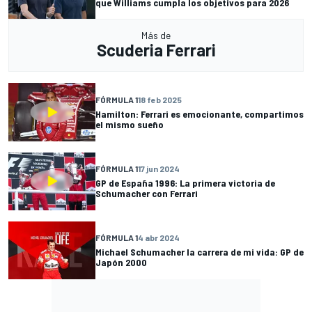
que Williams cumpla los objetivos para 2026
Más de
Scuderia Ferrari
FÓRMULA 1
18 feb 2025
Hamilton: Ferrari es emocionante, compartimos
el mismo sueño
FÓRMULA 1
17 jun 2024
GP de España 1996: La primera victoria de
Schumacher con Ferrari
FÓRMULA 1
4 abr 2024
Michael Schumacher la carrera de mi vida: GP de
Japón 2000