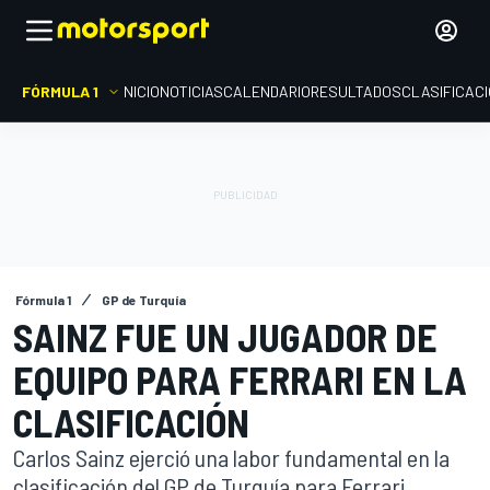
FÓRMULA 1
INICIO
NOTICIAS
CALENDARIO
RESULTADOS
CLASIFICAC
Fórmula 1
GP de Turquía
SAINZ FUE UN JUGADOR DE
EQUIPO PARA FERRARI EN LA
CLASIFICACIÓN
Carlos Sainz ejerció una labor fundamental en la
clasificación del GP de Turquía para Ferrari,