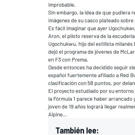
improbable.
FÓRMULA E
Sin embargo, la idea de que pudiera re
imágenes de su casco plateado sobre 
Es fácil imaginar que ayer Ugochukwu
Aron, el piloto reserva de la escuderí
Ugochukwu, hijo del estilista milanés
dejó el programa de jóvenes de McLar
en F3 con Prema.
Desde entonces ha decidido seguir s
español fuertemente afiliado a Red Bul
clasificación con 58 puntos, por del
El proyecto estudiado por su entorno 
WRC
la Fórmula 1 parece haber arrancado y
joven de 19 años logrará llegar realme
Alpine…
También lee: