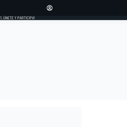
favoritos
Haz que se oiga tu voz
comentando artículos.
1, ÚNETE Y PARTICIPA!
INICIAR SESIÓN
EDICIÓN
LATINOAMÉRICA