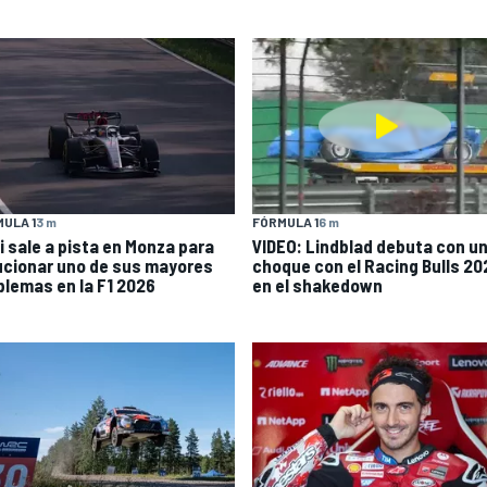
ULA 1
3 m
FÓRMULA 1
6 m
i sale a pista en Monza para
VIDEO: Lindblad debuta con u
ucionar uno de sus mayores
choque con el Racing Bulls 20
blemas en la F1 2026
en el shakedown