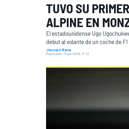
TUVO SU PRIMER
INDYCAR
ALPINE EN MON
El estadounidense Ugo Ugochukwu, 
debut al volante de un coche de F1
Jacopo Rava
Publicado:
17 jun 2026, 17:12
MOTOGP