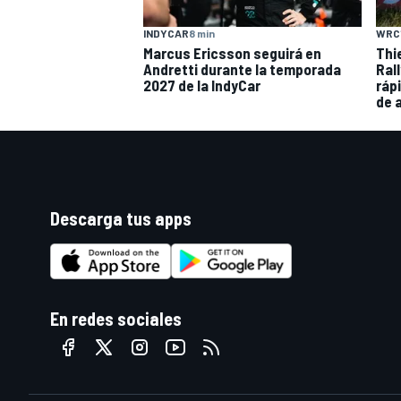
INDYCAR
8 min
WRC
Marcus Ericsson seguirá en
Thie
Andretti durante la temporada
Ral
2027 de la IndyCar
ráp
de 
Descarga tus apps
En redes sociales