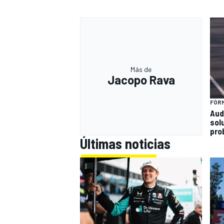
Más de
Jacopo Rava
FÓRM
Aud
sol
pro
Últimas noticias