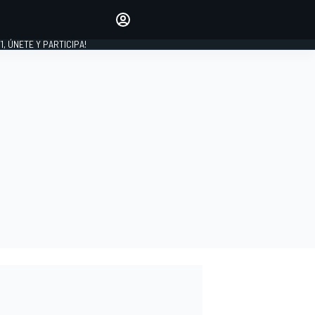
favoritos
Haz que se oiga tu voz
comentando artículos.
1, ÚNETE Y PARTICIPA!
INICIAR SESIÓN
EDICIÓN
LATINOAMÉRICA