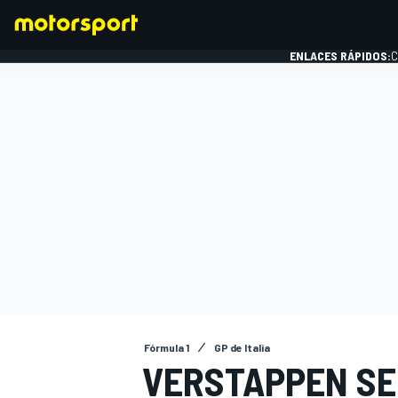
ENLACES RÁPIDOS:
C
FÓRMULA 1
Fórmula 1
GP de Italia
VERSTAPPEN SE