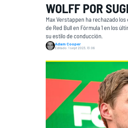
WOLFF POR SUG
INDYCAR
Max Verstappen ha rechazado los
de Red Bull en Fórmula 1 en los úl
su estilo de conducción.
Adam Cooper
Editado:
1 sept 2023, 13:06
MOTOGP