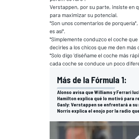
Verstappen, por su parte, insiste en
FÓRMULA E
para maximizar su potencial.
"Son unos comentarios de porquería", 
es así".
"Simplemente conduzco el coche que t
decirles a los chicos que me den más 
"Solo digo 'diséñame el coche más rápi
cada coche se conduce un poco difere
Más de la Fórmula 1:
Alonso avisa que Williams y Ferrari lu
Hamilton explica qué lo motivó para 
WRC
Gasly: Verstappen se enfrentará a su
Norris explica el enojo por la radio qu