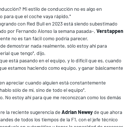
onducción? Mi estilo de conducción no es algo en
o para que el coche vaya rápido."
 logrando con Red Bull en 2023 está siendo subestimado
ado por
Fernando Alonso
la semana pasada-,
Verstappen
tente no es tan fácil como podría parecer.
r de demostrar nada realmente, sólo estoy ahí para
rial que tengo", dijo.
ue está pasando en el equipo, y lo difícil que es, cuando
 que estamos haciendo como equipo, y ganar básicamente
en apreciar cuando alguien está constantemente
ablo sólo de mí, sino de todo el equipo".
ajo. No estoy ahí para que me reconozcan como los demás
re la reciente sugerencia de
Adrian Newey
de que
ahora
randes de todos los tiempos de la F1
, con el jefe técnico
 conducir en automático y tener la capacidad de procesar