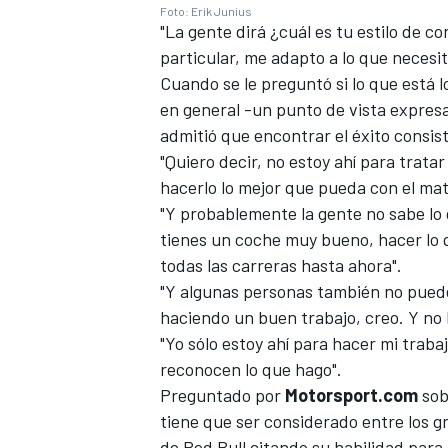
Foto: Erik Junius
"La gente dirá ¿cuál es tu estilo de c
particular, me adapto a lo que necesit
Cuando se le preguntó si lo que está
en general -un punto de vista expres
admitió que encontrar el éxito consis
"Quiero decir, no estoy ahí para trata
hacerlo lo mejor que pueda con el mate
"Y probablemente la gente no sabe lo q
tienes un coche muy bueno, hacer lo
todas las carreras hasta ahora".
MÁS CATEGORÍAS
"Y algunas personas también no pued
haciendo un buen trabajo, creo. Y no h
"Yo sólo estoy ahí para hacer mi trab
reconocen lo que hago".
Preguntado por
Motorsport.com
sob
tiene que ser considerado entre los g
de Red Bull citando su habilidad para