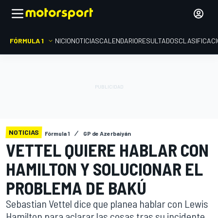
FÓRMULA 1
INICIO
NOTICIAS
CALENDARIO
RESULTADOS
CLASIFICAC
NOTICIAS
Fórmula 1
GP de Azerbaiyán
VETTEL QUIERE HABLAR CON
HAMILTON Y SOLUCIONAR EL
PROBLEMA DE BAKÚ
Sebastian Vettel dice que planea hablar con Lewis
Hamilton para aclarar las cosas tras su incidente