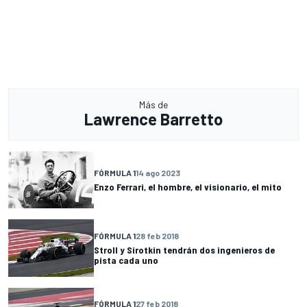
Más de
Lawrence Barretto
FÓRMULA 1
14 ago 2023
Enzo Ferrari, el hombre, el visionario, el mito
FÓRMULA 1
28 feb 2018
Stroll y Sirotkin tendrán dos ingenieros de
pista cada uno
FÓRMULA 1
27 feb 2018