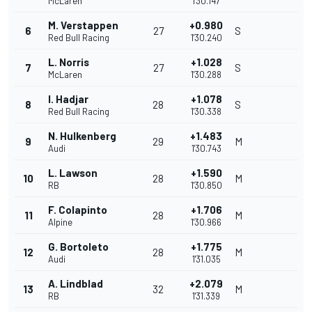
McLaren
1'30.147
M. Verstappen
+0.980
6
27
S
Red Bull Racing
1'30.240
L. Norris
+1.028
7
27
S
McLaren
1'30.288
I. Hadjar
+1.078
8
28
S
Red Bull Racing
1'30.338
N. Hulkenberg
+1.483
9
29
M
Audi
1'30.743
L. Lawson
+1.590
10
28
M
RB
1'30.850
F. Colapinto
+1.706
11
28
M
Alpine
1'30.966
G. Bortoleto
+1.775
12
28
M
Audi
1'31.035
A. Lindblad
+2.079
13
32
M
RB
1'31.339