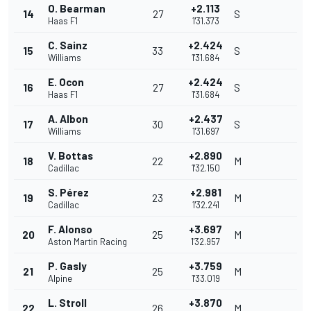
O. Bearman
+2.113
14
27
S
Haas F1
1'31.373
C. Sainz
+2.424
15
33
S
Williams
1'31.684
E. Ocon
+2.424
16
27
S
Haas F1
1'31.684
A. Albon
+2.437
17
30
S
Williams
1'31.697
V. Bottas
+2.890
18
22
M
Cadillac
1'32.150
S. Pérez
+2.981
19
23
M
Cadillac
1'32.241
F. Alonso
+3.697
20
25
M
Aston Martin Racing
1'32.957
P. Gasly
+3.759
21
25
M
Alpine
1'33.019
L. Stroll
+3.870
22
26
M