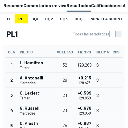
Resumen
Comentarios en vivo
Resultados
Calificaciones de
EL
PL1
SQ1
SQ2
SQ3
CSQ
PARRILLA SPRINT
PL1
Todas las estadísticas
CLA
PILOTO
VUELTAS
TIEMPO
NEUMÁTICOS
L. Hamilton
1
32
1'29.260
S
Ferrari
A. Antonelli
+0.213
2
29
S
Mercedes
1'29.473
C. Leclerc
+0.599
3
31
S
Ferrari
1'29.859
G. Russell
+0.678
4
31
S
Mercedes
1'29.938
O. Piastri
+0.887
5
25
S