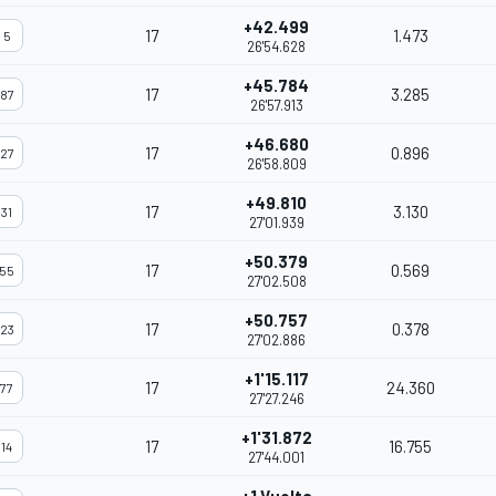
+42.499
17
1.473
5
26'54.628
+45.784
17
3.285
87
26'57.913
+46.680
17
0.896
27
26'58.809
+49.810
17
3.130
31
27'01.939
+50.379
17
0.569
55
27'02.508
+50.757
17
0.378
23
27'02.886
+1'15.117
17
24.360
77
27'27.246
+1'31.872
17
16.755
14
27'44.001