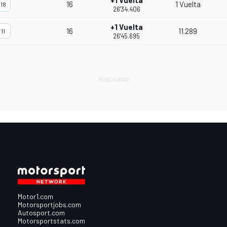
+1 Vuelta
16
1 Vuelta
18
26'34.406
+1 Vuelta
16
11.289
11
26'45.695
Motor1.com
Motorsportjobs.com
Autosport.com
Motorsportstats.com