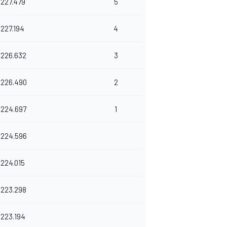
227.479
5
227.194
4
226.632
3
226.490
2
224.697
1
224.596
224.015
223.298
223.194