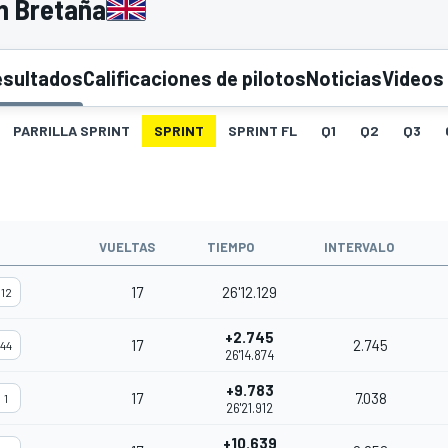
n Bretaña
esultados
Calificaciones de pilotos
Noticias
Videos
PARRILLA SPRINT
SPRINT
SPRINT FL
Q1
Q2
Q3
VUELTAS
TIEMPO
INTERVALO
17
26'12.129
12
+2.745
17
2.745
44
26'14.874
+9.783
17
7.038
1
26'21.912
+10.639