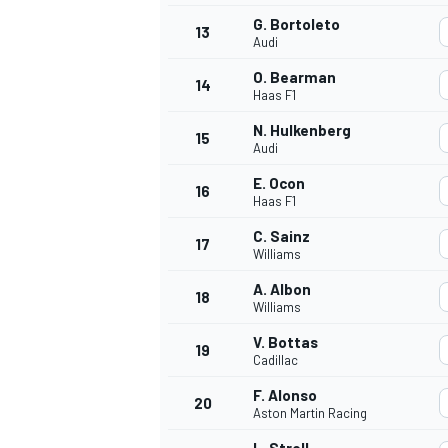
G. Bortoleto
FÓRMULA E
13
Audi
O. Bearman
14
Haas F1
N. Hulkenberg
15
Audi
E. Ocon
16
Haas F1
C. Sainz
17
Williams
A. Albon
18
Williams
WRC
V. Bottas
19
Cadillac
F. Alonso
20
Aston Martin Racing