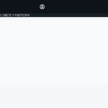
favoritos
Haz que se oiga tu voz
comentando artículos.
1, ÚNETE Y PARTICIPA!
INICIAR SESIÓN
EDICIÓN
LATINOAMÉRICA