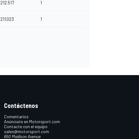
212.517
1
211.023
1
Contáctenos
Comentarios
Anúnciate en Motorsport.com
Contacte con el equipo
sales@motorsport.com
650 Madison Avenue