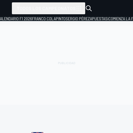
TODOS LOS CAMPEONATOS
ALENDARIO F1 2026
FRANCO COLAPINTO
SERGIO PÉREZ
APUESTAS
¡COMIENZA LA F