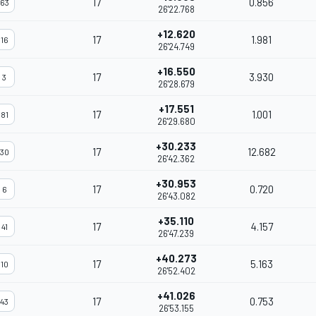
17
0.856
63
26'22.768
+12.620
17
1.981
16
26'24.749
+16.550
17
3.930
3
26'28.679
+17.551
17
1.001
81
26'29.680
+30.233
17
12.682
30
26'42.362
+30.953
17
0.720
6
26'43.082
+35.110
17
4.157
41
26'47.239
+40.273
17
5.163
10
26'52.402
+41.026
17
0.753
43
26'53.155