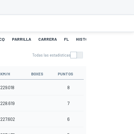
CQ
PARRILLA
CARRERA
FL
HISTORIAL DE NEUMÁTICOS
Todas las estadísticas
KM/H
BOXES
PUNTOS
229.018
8
228.619
7
227.602
6