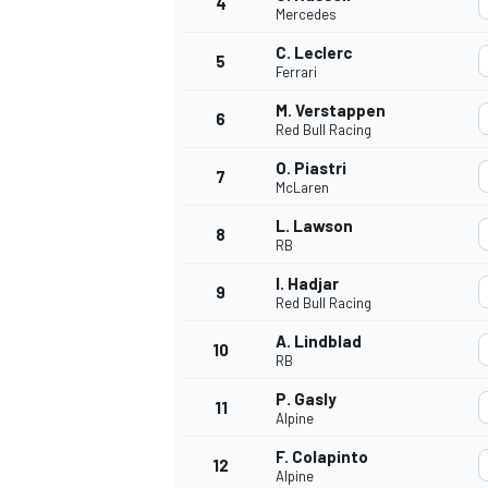
4
Mercedes
C. Leclerc
5
Ferrari
M. Verstappen
6
Red Bull Racing
O. Piastri
7
McLaren
NASCAR CUP
L. Lawson
8
RB
I. Hadjar
9
Red Bull Racing
A. Lindblad
10
RB
P. Gasly
11
Alpine
F. Colapinto
12
Alpine