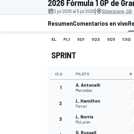
2026 Fórmula 1 GP de Gra
|
INDYCAR
2 jul 2026 al 5 jul 2026
Silverstone, GB
Resumen
Comentarios en vivo
R
EL
PL1
SQ1
SQ2
SQ3
CSQ
SPRINT
CLA
PILOTO
#
A. Antonelli
1
Mercedes
MOTOGP
L. Hamilton
2
Ferrari
L. Norris
3
McLaren
G. Russell