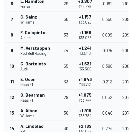
L. Hamilton
+0.807
6
29
0.161
210.
Ferrari
1'32.676
C. Sainz
+1.157
7
30
0.350
209.
Williams
1'33.026
F. Colapinto
+1.166
8
33
0.009
209.
Alpine
1'33.035
M. Verstappen
+1.241
9
24
0.075
209.
Red Bull Racing
1'33.110
G. Bortoleto
+1.631
10
55
0.390
208.
Audi
1'33.500
E. Ocon
+1.843
11
33
0.212
207.
Haas F1
1'33.712
O. Bearman
+1.875
12
28
0.032
207.
Haas F1
1'33.744
A. Albon
+1.915
13
30
0.040
207.
Williams
1'33.784
A. Lindblad
+2.189
14
30
0.274
207.
RB
1'34.058