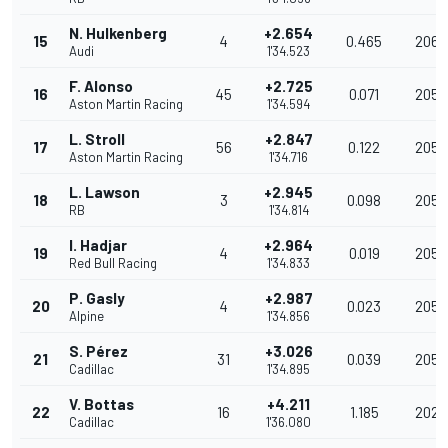
N. Hulkenberg
+2.654
15
4
0.465
206.1
Audi
1'34.523
F. Alonso
+2.725
16
45
0.071
205.
Aston Martin Racing
1'34.594
L. Stroll
+2.847
17
56
0.122
205.
Aston Martin Racing
1'34.716
L. Lawson
+2.945
18
3
0.098
205.
RB
1'34.814
I. Hadjar
+2.964
19
4
0.019
205.
Red Bull Racing
1'34.833
P. Gasly
+2.987
20
4
0.023
205.
Alpine
1'34.856
S. Pérez
+3.026
21
31
0.039
205.
Cadillac
1'34.895
V. Bottas
+4.211
22
16
1.185
202.
Cadillac
1'36.080