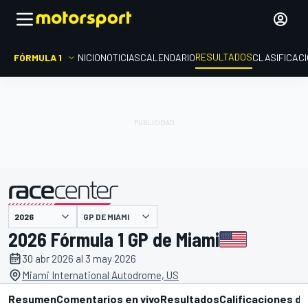
RESULTADOS
FÓRMULA 1
INICIO
NOTICIAS
CALENDARIO
CLASIFICAC
GP DE MIAMI
presentado por
2026 Fórmula 1 GP de Miami
30 abr 2026 al 3 may 2026
Miami International Autodrome, US
Resumen
Comentarios en vivo
Resultados
Calificaciones de