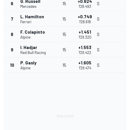
G. Russell
+0.624
6
15
S
Mercedes
1'28.493
L. Hamilton
+0.749
7
15
S
Ferrari
1'28.618
F. Colapinto
+1.451
8
15
S
Alpine
1'29.320
I. Hadjar
+1.553
9
15
S
Red Bull Racing
1'29.422
P. Gasly
+1.605
10
15
S
Alpine
1'29.474