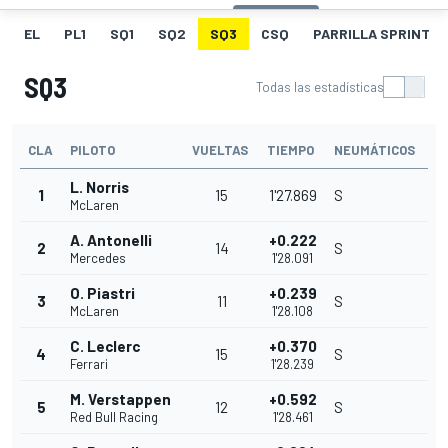
EL
PL1
SQ1
SQ2
SQ3
CSQ
PARRILLA SPRINT
SQ3
Todas las estadísticas
CLA
PILOTO
VUELTAS
TIEMPO
NEUMÁTICOS
L. Norris
1
15
1'27.869
S
McLaren
A. Antonelli
+0.222
2
14
S
Mercedes
1'28.091
O. Piastri
+0.239
3
11
S
McLaren
1'28.108
C. Leclerc
+0.370
4
15
S
Ferrari
1'28.239
M. Verstappen
+0.592
5
12
S
Red Bull Racing
1'28.461