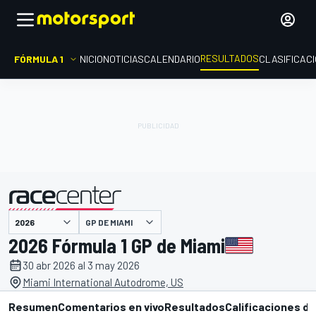
RESULTADOS
FÓRMULA 1
INICIO
NOTICIAS
CALENDARIO
CLASIFICAC
GP DE MIAMI
presentado por
2026 Fórmula 1 GP de Miami
30 abr 2026 al 3 may 2026
Miami International Autodrome, US
Resumen
Comentarios en vivo
Resultados
Calificaciones de